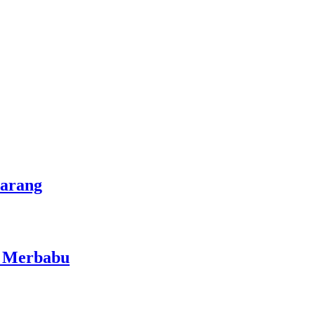
marang
i Merbabu