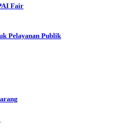
PAI Fair
uk Pelayanan Publik
marang
…