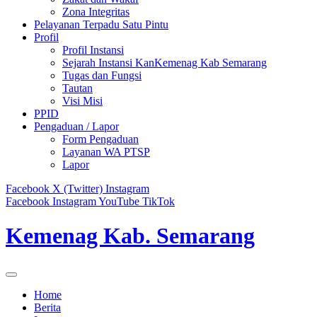
Zona Integritas
Pelayanan Terpadu Satu Pintu
Profil
Profil Instansi
Sejarah Instansi KanKemenag Kab Semarang
Tugas dan Fungsi
Tautan
Visi Misi
PPID
Pengaduan / Lapor
Form Pengaduan
Layanan WA PTSP
Lapor
Facebook
X (Twitter)
Instagram
Facebook
Instagram
YouTube
TikTok
Kemenag Kab. Semarang
Home
Berita