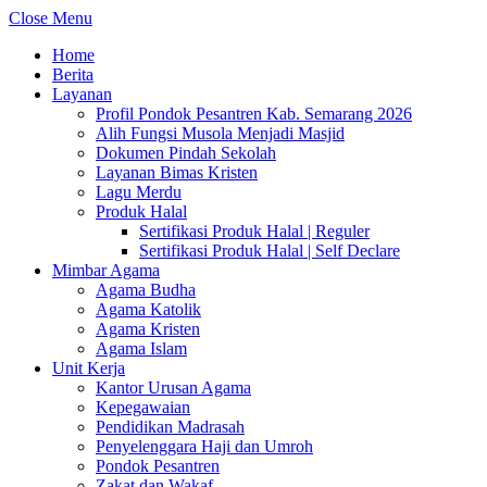
Close Menu
Home
Berita
Layanan
Profil Pondok Pesantren Kab. Semarang 2026
Alih Fungsi Musola Menjadi Masjid
Dokumen Pindah Sekolah
Layanan Bimas Kristen
Lagu Merdu
Produk Halal
Sertifikasi Produk Halal | Reguler
Sertifikasi Produk Halal | Self Declare
Mimbar Agama
Agama Budha
Agama Katolik
Agama Kristen
Agama Islam
Unit Kerja
Kantor Urusan Agama
Kepegawaian
Pendidikan Madrasah
Penyelenggara Haji dan Umroh
Pondok Pesantren
Zakat dan Wakaf