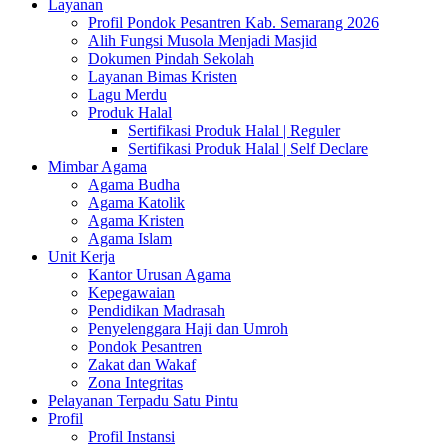
Layanan
Profil Pondok Pesantren Kab. Semarang 2026
Alih Fungsi Musola Menjadi Masjid
Dokumen Pindah Sekolah
Layanan Bimas Kristen
Lagu Merdu
Produk Halal
Sertifikasi Produk Halal | Reguler
Sertifikasi Produk Halal | Self Declare
Mimbar Agama
Agama Budha
Agama Katolik
Agama Kristen
Agama Islam
Unit Kerja
Kantor Urusan Agama
Kepegawaian
Pendidikan Madrasah
Penyelenggara Haji dan Umroh
Pondok Pesantren
Zakat dan Wakaf
Zona Integritas
Pelayanan Terpadu Satu Pintu
Profil
Profil Instansi