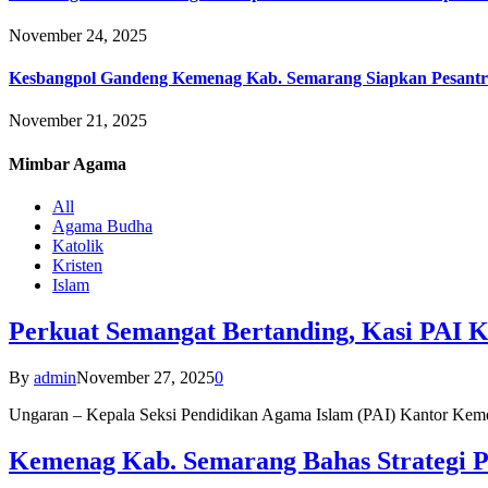
November 24, 2025
Kesbangpol Gandeng Kemenag Kab. Semarang Siapkan Pesantr
November 21, 2025
Mimbar
Agama
All
Agama Budha
Katolik
Kristen
Islam
Perkuat Semangat Bertanding, Kasi PAI 
By
admin
November 27, 2025
0
Ungaran – Kepala Seksi Pendidikan Agama Islam (PAI) Kantor K
Kemenag Kab. Semarang Bahas Strategi P