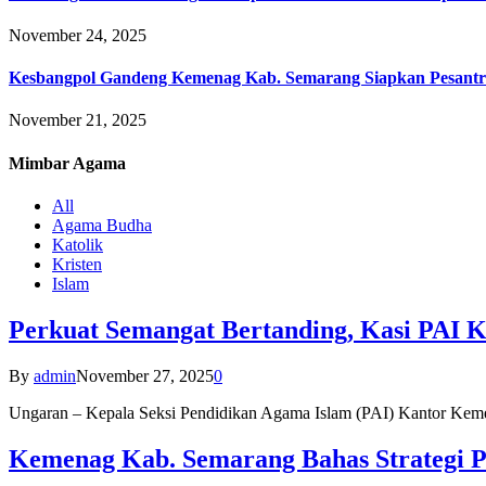
November 24, 2025
Kesbangpol Gandeng Kemenag Kab. Semarang Siapkan Pesantr
November 21, 2025
Mimbar
Agama
All
Agama Budha
Katolik
Kristen
Islam
Perkuat Semangat Bertanding, Kasi PAI 
By
admin
November 27, 2025
0
Ungaran – Kepala Seksi Pendidikan Agama Islam (PAI) Kantor K
Kemenag Kab. Semarang Bahas Strategi P