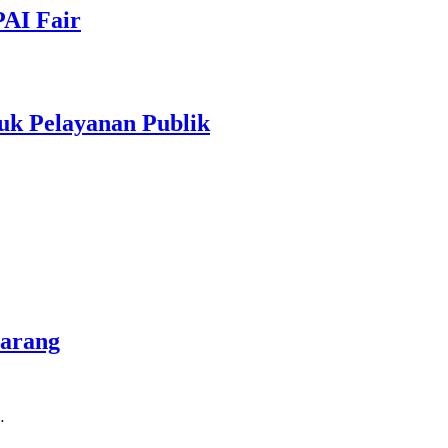
PAI Fair
uk Pelayanan Publik
marang
…