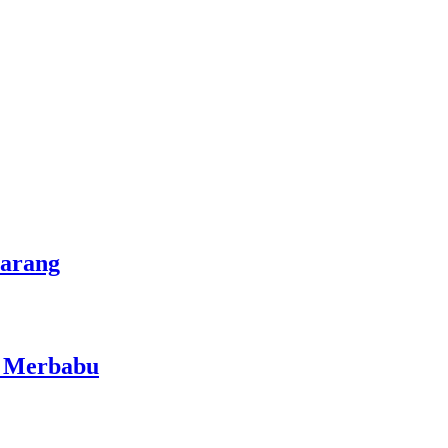
marang
i Merbabu