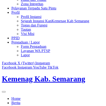
Zona Integritas
Pelayanan Terpadu Satu Pintu
Profil
Profil Instansi
Sejarah Instansi KanKemenag Kab Semarang
Tugas dan Fungsi
Tautan
Visi Misi
PPID
Pengaduan / Lapor
Form Pengaduan
Layanan WA PTSP
Lapor
Facebook
X (Twitter)
Instagram
Facebook
Instagram
YouTube
TikTok
Kemenag Kab. Semarang
Home
Berita