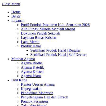
Close Menu
Home
Berita
Layanan
Profil Pondok Pesantren Kab. Semarang 2026
Alih Fungsi Musola Menjadi Masjid
Dokumen Pindah Sekolah
Layanan Bimas Kristen
Lagu Merdu
Produk Halal
Sertifikasi Produk Halal | Reguler
Sertifikasi Produk Halal | Self Declare
Mimbar Agama
Agama Budha
Agama Katolik
Agama Kristen
Agama Islam
Unit Kerja
Kantor Urusan Agama
Kepegawaian
Pendidikan Madrasah
Penyelenggara Haji dan Umroh
Pondok Pesantren
Zakat dan Wakaf