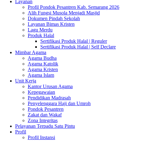
Layanan
Profil Pondok Pesantren Kab. Semarang 2026
Alih Fungsi Musola Menjadi Masjid
Dokumen Pindah Sekolah
Layanan Bimas Kristen
Lagu Merdu
Produk Halal
Sertifikasi Produk Halal | Reguler
Sertifikasi Produk Halal | Self Declare
Mimbar Agama
Agama Budha
Agama Katolik
Agama Kristen
Agama Islam
Unit Kerja
Kantor Urusan Agama
Kepegawaian
Pendidikan Madrasah
Penyelenggara Haji dan Umroh
Pondok Pesantren
Zakat dan Wakaf
Zona Integritas
Pelayanan Terpadu Satu Pintu
Profil
Profil Instansi