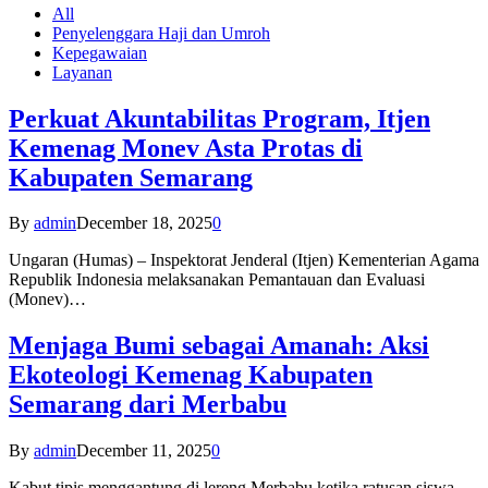
All
Penyelenggara Haji dan Umroh
Kepegawaian
Layanan
Perkuat Akuntabilitas Program, Itjen
Kemenag Monev Asta Protas di
Kabupaten Semarang
By
admin
December 18, 2025
0
Ungaran (Humas) – Inspektorat Jenderal (Itjen) Kementerian Agama
Republik Indonesia melaksanakan Pemantauan dan Evaluasi
(Monev)…
Menjaga Bumi sebagai Amanah: Aksi
Ekoteologi Kemenag Kabupaten
Semarang dari Merbabu
By
admin
December 11, 2025
0
Kabut tipis menggantung di lereng Merbabu ketika ratusan siswa-