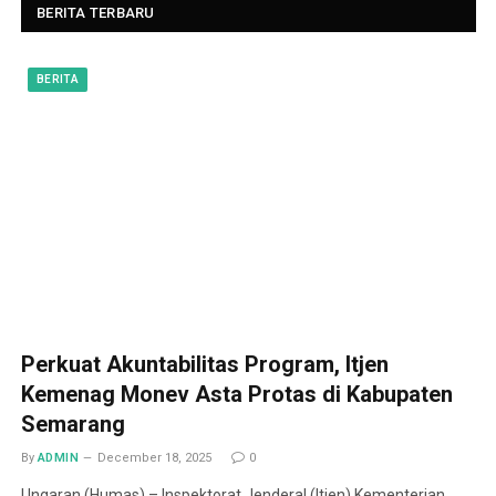
BERITA TERBARU
BERITA
Perkuat Akuntabilitas Program, Itjen
Kemenag Monev Asta Protas di Kabupaten
Semarang
By
ADMIN
December 18, 2025
0
Ungaran (Humas) – Inspektorat Jenderal (Itjen) Kementerian