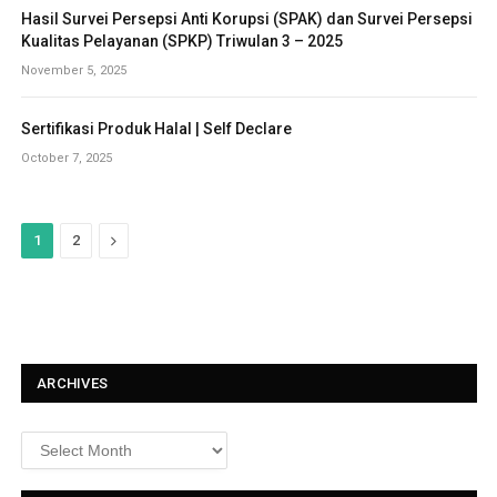
Hasil Survei Persepsi Anti Korupsi (SPAK) dan Survei Persepsi
Kualitas Pelayanan (SPKP) Triwulan 3 – 2025
November 5, 2025
Sertifikasi Produk Halal | Self Declare
October 7, 2025
N
1
2
e
x
t
ARCHIVES