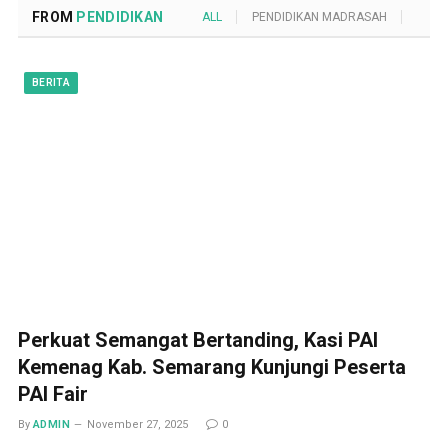
FROM
PENDIDIKAN
ALL
PENDIDIKAN MADRASAH
POND
BERITA
Perkuat Semangat Bertanding, Kasi PAI
Kemenag Kab. Semarang Kunjungi Peserta
PAI Fair
By
ADMIN
November 27, 2025
0