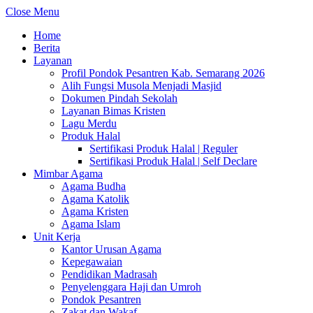
Close Menu
Home
Berita
Layanan
Profil Pondok Pesantren Kab. Semarang 2026
Alih Fungsi Musola Menjadi Masjid
Dokumen Pindah Sekolah
Layanan Bimas Kristen
Lagu Merdu
Produk Halal
Sertifikasi Produk Halal | Reguler
Sertifikasi Produk Halal | Self Declare
Mimbar Agama
Agama Budha
Agama Katolik
Agama Kristen
Agama Islam
Unit Kerja
Kantor Urusan Agama
Kepegawaian
Pendidikan Madrasah
Penyelenggara Haji dan Umroh
Pondok Pesantren
Zakat dan Wakaf