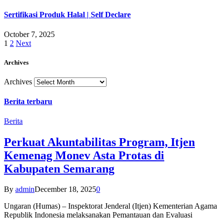
Sertifikasi Produk Halal | Self Declare
October 7, 2025
1
2
Next
Archives
Archives
Berita terbaru
Berita
Perkuat Akuntabilitas Program, Itjen
Kemenag Monev Asta Protas di
Kabupaten Semarang
By
admin
December 18, 2025
0
Ungaran (Humas) – Inspektorat Jenderal (Itjen) Kementerian Agama
Republik Indonesia melaksanakan Pemantauan dan Evaluasi