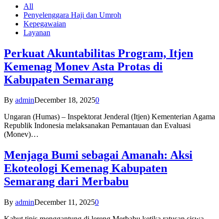
All
Penyelenggara Haji dan Umroh
Kepegawaian
Layanan
Perkuat Akuntabilitas Program, Itjen
Kemenag Monev Asta Protas di
Kabupaten Semarang
By
admin
December 18, 2025
0
Ungaran (Humas) – Inspektorat Jenderal (Itjen) Kementerian Agama
Republik Indonesia melaksanakan Pemantauan dan Evaluasi
(Monev)…
Menjaga Bumi sebagai Amanah: Aksi
Ekoteologi Kemenag Kabupaten
Semarang dari Merbabu
By
admin
December 11, 2025
0
Kabut tipis menggantung di lereng Merbabu ketika ratusan siswa-