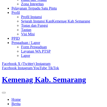
Zona Integritas
Pelayanan Terpadu Satu Pintu
Profil
Profil Instansi
Sejarah Instansi KanKemenag Kab Semarang
Tugas dan Fungsi
Tautan
Visi Misi
PPID
Pengaduan / Lapor
Form Pengaduan
Layanan WA PTSP
Lapor
Facebook
X (Twitter)
Instagram
Facebook
Instagram
YouTube
TikTok
Kemenag Kab. Semarang
Home
Berita