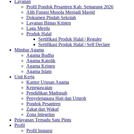
Layanan
Profil Pondok Pesantren Kab. Semarang 2026
Alih Fungsi Musola Menjadi Masjid
Dokumen Pindah Sekolah
Layanan Bimas Kristen
Lagu Merdu
Produk Halal
Sertifikasi Produk Halal | Reguler
Sertifikasi Produk Halal | Self Declare
Mimbar Agama
Agama Budha
Agama Katolik
Agama Kristen
Agama Islam
Unit Kerja
Kantor Urusan Agama
Kepegawaian
Pendidikan Madrasah
Penyelenggara Haji dan Umroh
Pondok Pesantren
Zakat dan Wakaf
Zona Integritas
Pelayanan Terpadu Satu Pintu
Profil
Profil Instansi