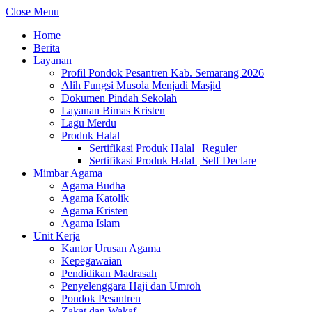
Close Menu
Home
Berita
Layanan
Profil Pondok Pesantren Kab. Semarang 2026
Alih Fungsi Musola Menjadi Masjid
Dokumen Pindah Sekolah
Layanan Bimas Kristen
Lagu Merdu
Produk Halal
Sertifikasi Produk Halal | Reguler
Sertifikasi Produk Halal | Self Declare
Mimbar Agama
Agama Budha
Agama Katolik
Agama Kristen
Agama Islam
Unit Kerja
Kantor Urusan Agama
Kepegawaian
Pendidikan Madrasah
Penyelenggara Haji dan Umroh
Pondok Pesantren
Zakat dan Wakaf