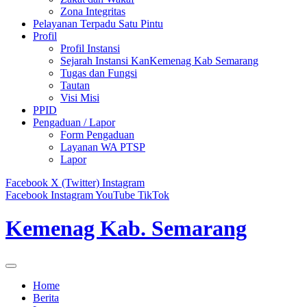
Zona Integritas
Pelayanan Terpadu Satu Pintu
Profil
Profil Instansi
Sejarah Instansi KanKemenag Kab Semarang
Tugas dan Fungsi
Tautan
Visi Misi
PPID
Pengaduan / Lapor
Form Pengaduan
Layanan WA PTSP
Lapor
Facebook
X (Twitter)
Instagram
Facebook
Instagram
YouTube
TikTok
Kemenag Kab. Semarang
Home
Berita