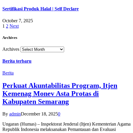
Sertifikasi Produk Halal | Self Declare
October 7, 2025
1
2
Next
Archives
Archives
Berita terbaru
Berita
Perkuat Akuntabilitas Program, Itjen
Kemenag Monev Asta Protas di
Kabupaten Semarang
By
admin
December 18, 2025
0
Ungaran (Humas) – Inspektorat Jenderal (Itjen) Kementerian Agama
Republik Indonesia melaksanakan Pemantauan dan Evaluasi