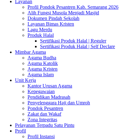
Layanan
Profil Pondok Pesantren Kab. Semarang 2026
Alih Fungsi Musola Menjadi Masjid
Dokumen Pindah Sekolah
Layanan Bimas Kristen
Lagu Merdu
Produk Halal
Sertifikasi Produk Halal | Reguler
Sertifikasi Produk Halal | Self Declare
Mimbar Agama
Agama Budha
Agama Katolik
Agama Kristen
Agama Islam
Unit Kerja
Kantor Urusan Agama
Kepegawaian
Pendidikan Madrasah
Penyelenggara Haji dan Umroh
Pondok Pesantren
Zakat dan Wakaf
Zona Integritas
Pelayanan Terpadu Satu Pintu
Profil
Profil Instansi