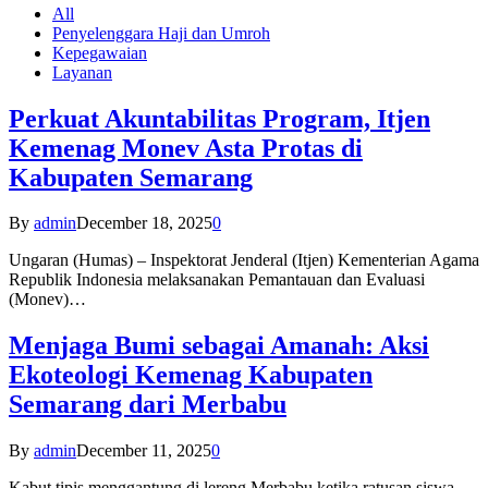
All
Penyelenggara Haji dan Umroh
Kepegawaian
Layanan
Perkuat Akuntabilitas Program, Itjen
Kemenag Monev Asta Protas di
Kabupaten Semarang
By
admin
December 18, 2025
0
Ungaran (Humas) – Inspektorat Jenderal (Itjen) Kementerian Agama
Republik Indonesia melaksanakan Pemantauan dan Evaluasi
(Monev)…
Menjaga Bumi sebagai Amanah: Aksi
Ekoteologi Kemenag Kabupaten
Semarang dari Merbabu
By
admin
December 11, 2025
0
Kabut tipis menggantung di lereng Merbabu ketika ratusan siswa-