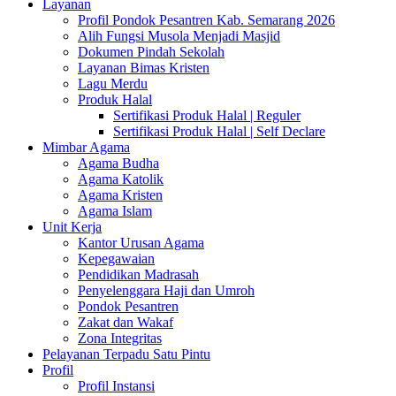
Layanan
Profil Pondok Pesantren Kab. Semarang 2026
Alih Fungsi Musola Menjadi Masjid
Dokumen Pindah Sekolah
Layanan Bimas Kristen
Lagu Merdu
Produk Halal
Sertifikasi Produk Halal | Reguler
Sertifikasi Produk Halal | Self Declare
Mimbar Agama
Agama Budha
Agama Katolik
Agama Kristen
Agama Islam
Unit Kerja
Kantor Urusan Agama
Kepegawaian
Pendidikan Madrasah
Penyelenggara Haji dan Umroh
Pondok Pesantren
Zakat dan Wakaf
Zona Integritas
Pelayanan Terpadu Satu Pintu
Profil
Profil Instansi