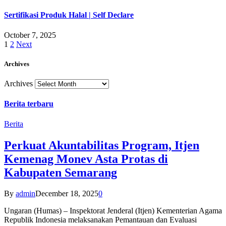
Sertifikasi Produk Halal | Self Declare
October 7, 2025
1
2
Next
Archives
Archives
Berita terbaru
Berita
Perkuat Akuntabilitas Program, Itjen
Kemenag Monev Asta Protas di
Kabupaten Semarang
By
admin
December 18, 2025
0
Ungaran (Humas) – Inspektorat Jenderal (Itjen) Kementerian Agama
Republik Indonesia melaksanakan Pemantauan dan Evaluasi