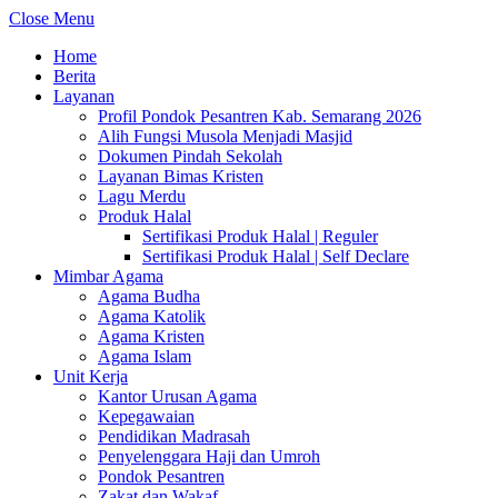
Close Menu
Home
Berita
Layanan
Profil Pondok Pesantren Kab. Semarang 2026
Alih Fungsi Musola Menjadi Masjid
Dokumen Pindah Sekolah
Layanan Bimas Kristen
Lagu Merdu
Produk Halal
Sertifikasi Produk Halal | Reguler
Sertifikasi Produk Halal | Self Declare
Mimbar Agama
Agama Budha
Agama Katolik
Agama Kristen
Agama Islam
Unit Kerja
Kantor Urusan Agama
Kepegawaian
Pendidikan Madrasah
Penyelenggara Haji dan Umroh
Pondok Pesantren
Zakat dan Wakaf