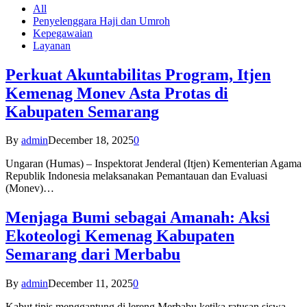
All
Penyelenggara Haji dan Umroh
Kepegawaian
Layanan
Perkuat Akuntabilitas Program, Itjen
Kemenag Monev Asta Protas di
Kabupaten Semarang
By
admin
December 18, 2025
0
Ungaran (Humas) – Inspektorat Jenderal (Itjen) Kementerian Agama
Republik Indonesia melaksanakan Pemantauan dan Evaluasi
(Monev)…
Menjaga Bumi sebagai Amanah: Aksi
Ekoteologi Kemenag Kabupaten
Semarang dari Merbabu
By
admin
December 11, 2025
0
Kabut tipis menggantung di lereng Merbabu ketika ratusan siswa-