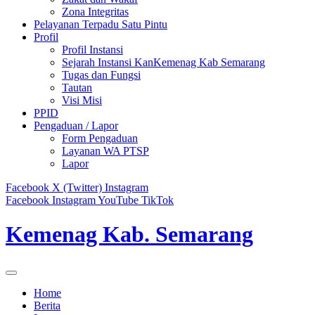
Zona Integritas
Pelayanan Terpadu Satu Pintu
Profil
Profil Instansi
Sejarah Instansi KanKemenag Kab Semarang
Tugas dan Fungsi
Tautan
Visi Misi
PPID
Pengaduan / Lapor
Form Pengaduan
Layanan WA PTSP
Lapor
Facebook
X (Twitter)
Instagram
Facebook
Instagram
YouTube
TikTok
Kemenag Kab. Semarang
Home
Berita