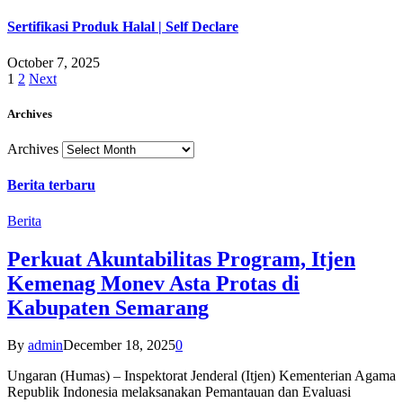
Sertifikasi Produk Halal | Self Declare
October 7, 2025
1
2
Next
Archives
Archives
Berita terbaru
Berita
Perkuat Akuntabilitas Program, Itjen
Kemenag Monev Asta Protas di
Kabupaten Semarang
By
admin
December 18, 2025
0
Ungaran (Humas) – Inspektorat Jenderal (Itjen) Kementerian Agama
Republik Indonesia melaksanakan Pemantauan dan Evaluasi