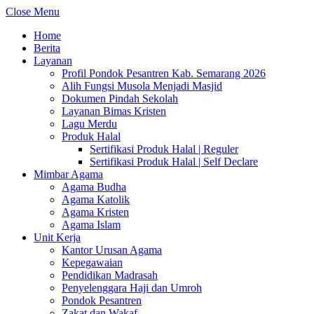
Close Menu
Home
Berita
Layanan
Profil Pondok Pesantren Kab. Semarang 2026
Alih Fungsi Musola Menjadi Masjid
Dokumen Pindah Sekolah
Layanan Bimas Kristen
Lagu Merdu
Produk Halal
Sertifikasi Produk Halal | Reguler
Sertifikasi Produk Halal | Self Declare
Mimbar Agama
Agama Budha
Agama Katolik
Agama Kristen
Agama Islam
Unit Kerja
Kantor Urusan Agama
Kepegawaian
Pendidikan Madrasah
Penyelenggara Haji dan Umroh
Pondok Pesantren
Zakat dan Wakaf