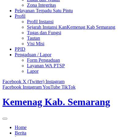
Zona Integritas
Pelayanan Terpadu Satu Pintu
Profil
Profil Instansi
Sejarah Instansi KanKemenag Kab Semarang
Tugas dan Fungsi
Tautan
Visi Misi
PPID
Pengaduan / Lapor
Form Pengaduan
Layanan WA PTSP
Lapor
Facebook
X (Twitter)
Instagram
Facebook
Instagram
YouTube
TikTok
Kemenag Kab. Semarang
Home
Berita