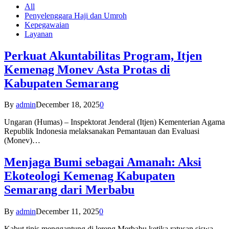
All
Penyelenggara Haji dan Umroh
Kepegawaian
Layanan
Perkuat Akuntabilitas Program, Itjen
Kemenag Monev Asta Protas di
Kabupaten Semarang
By
admin
December 18, 2025
0
Ungaran (Humas) – Inspektorat Jenderal (Itjen) Kementerian Agama
Republik Indonesia melaksanakan Pemantauan dan Evaluasi
(Monev)…
Menjaga Bumi sebagai Amanah: Aksi
Ekoteologi Kemenag Kabupaten
Semarang dari Merbabu
By
admin
December 11, 2025
0
Kabut tipis menggantung di lereng Merbabu ketika ratusan siswa-