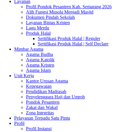
Layanan
Profil Pondok Pesantren Kab. Semarang 2026
Alih Fungsi Musola Menjadi Masjid
Dokumen Pindah Sekolah
Layanan Bimas Kristen
Lagu Merdu
Produk Halal
Sertifikasi Produk Halal | Reguler
Sertifikasi Produk Halal | Self Declare
Mimbar Agama
Agama Budha
Agama Katolik
Agama Kristen
Agama Islam
Unit Kerja
Kantor Urusan Agama
Kepegawaian
Pendidikan Madrasah
Penyelenggara Haji dan Umroh
Pondok Pesantren
Zakat dan Wakaf
Zona Integritas
Pelayanan Terpadu Satu Pintu
Profil
Profil Instansi