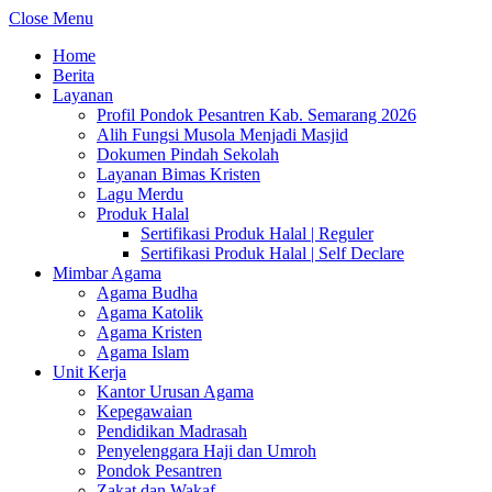
Close Menu
Home
Berita
Layanan
Profil Pondok Pesantren Kab. Semarang 2026
Alih Fungsi Musola Menjadi Masjid
Dokumen Pindah Sekolah
Layanan Bimas Kristen
Lagu Merdu
Produk Halal
Sertifikasi Produk Halal | Reguler
Sertifikasi Produk Halal | Self Declare
Mimbar Agama
Agama Budha
Agama Katolik
Agama Kristen
Agama Islam
Unit Kerja
Kantor Urusan Agama
Kepegawaian
Pendidikan Madrasah
Penyelenggara Haji dan Umroh
Pondok Pesantren
Zakat dan Wakaf