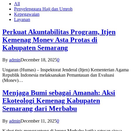
All
Penyelenggara Haji dan Umroh
Kepegawaian
Layanan
Perkuat Akuntabilitas Program, Itjen
Kemenag Monev Asta Protas di
Kabupaten Semarang
By
admin
December 18, 2025
0
Ungaran (Humas) – Inspektorat Jenderal (Itjen) Kementerian Agama
Republik Indonesia melaksanakan Pemantauan dan Evaluasi
(Monev)…
Menjaga Bumi sebagai Amanah: Aksi
Ekoteologi Kemenag Kabupaten
Semarang dari Merbabu
By
admin
December 11, 2025
0
Kabut tipis menggantung di lereng Merbabu ketika ratusan siswa-