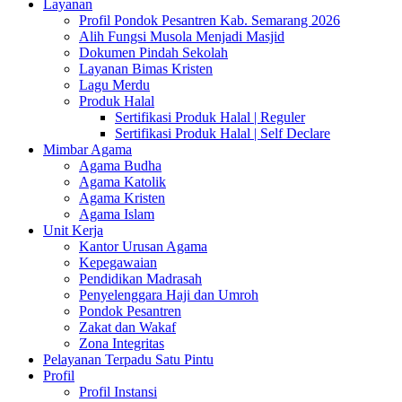
Layanan
Profil Pondok Pesantren Kab. Semarang 2026
Alih Fungsi Musola Menjadi Masjid
Dokumen Pindah Sekolah
Layanan Bimas Kristen
Lagu Merdu
Produk Halal
Sertifikasi Produk Halal | Reguler
Sertifikasi Produk Halal | Self Declare
Mimbar Agama
Agama Budha
Agama Katolik
Agama Kristen
Agama Islam
Unit Kerja
Kantor Urusan Agama
Kepegawaian
Pendidikan Madrasah
Penyelenggara Haji dan Umroh
Pondok Pesantren
Zakat dan Wakaf
Zona Integritas
Pelayanan Terpadu Satu Pintu
Profil
Profil Instansi