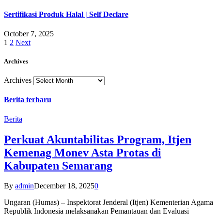
Sertifikasi Produk Halal | Self Declare
October 7, 2025
1
2
Next
Archives
Archives
Berita terbaru
Berita
Perkuat Akuntabilitas Program, Itjen
Kemenag Monev Asta Protas di
Kabupaten Semarang
By
admin
December 18, 2025
0
Ungaran (Humas) – Inspektorat Jenderal (Itjen) Kementerian Agama
Republik Indonesia melaksanakan Pemantauan dan Evaluasi