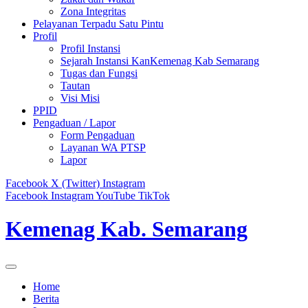
Zona Integritas
Pelayanan Terpadu Satu Pintu
Profil
Profil Instansi
Sejarah Instansi KanKemenag Kab Semarang
Tugas dan Fungsi
Tautan
Visi Misi
PPID
Pengaduan / Lapor
Form Pengaduan
Layanan WA PTSP
Lapor
Facebook
X (Twitter)
Instagram
Facebook
Instagram
YouTube
TikTok
Kemenag Kab. Semarang
Home
Berita