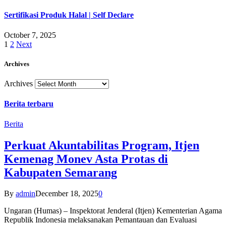
Sertifikasi Produk Halal | Self Declare
October 7, 2025
1
2
Next
Archives
Archives
Berita terbaru
Berita
Perkuat Akuntabilitas Program, Itjen
Kemenag Monev Asta Protas di
Kabupaten Semarang
By
admin
December 18, 2025
0
Ungaran (Humas) – Inspektorat Jenderal (Itjen) Kementerian Agama
Republik Indonesia melaksanakan Pemantauan dan Evaluasi