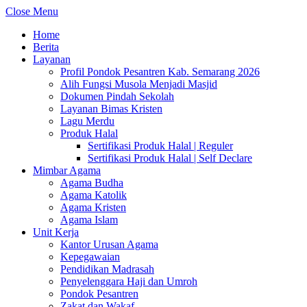
Close Menu
Home
Berita
Layanan
Profil Pondok Pesantren Kab. Semarang 2026
Alih Fungsi Musola Menjadi Masjid
Dokumen Pindah Sekolah
Layanan Bimas Kristen
Lagu Merdu
Produk Halal
Sertifikasi Produk Halal | Reguler
Sertifikasi Produk Halal | Self Declare
Mimbar Agama
Agama Budha
Agama Katolik
Agama Kristen
Agama Islam
Unit Kerja
Kantor Urusan Agama
Kepegawaian
Pendidikan Madrasah
Penyelenggara Haji dan Umroh
Pondok Pesantren
Zakat dan Wakaf