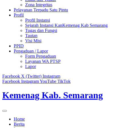
Zona Integritas
Pelayanan Terpadu Satu Pintu
Profil
Profil Instansi
Sejarah Instansi KanKemenag Kab Semarang
Tugas dan Fungsi
Tautan
Visi Misi
PPID
Pengaduan / Lapor
Form Pengaduan
Layanan WA PTSP
Lapor
Facebook
X (Twitter)
Instagram
Facebook
Instagram
YouTube
TikTok
Kemenag Kab. Semarang
Home
Berita