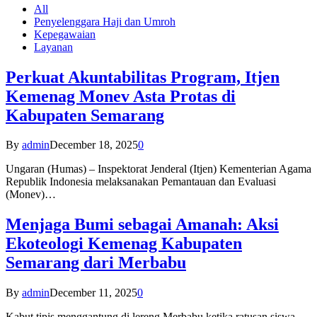
All
Penyelenggara Haji dan Umroh
Kepegawaian
Layanan
Perkuat Akuntabilitas Program, Itjen
Kemenag Monev Asta Protas di
Kabupaten Semarang
By
admin
December 18, 2025
0
Ungaran (Humas) – Inspektorat Jenderal (Itjen) Kementerian Agama
Republik Indonesia melaksanakan Pemantauan dan Evaluasi
(Monev)…
Menjaga Bumi sebagai Amanah: Aksi
Ekoteologi Kemenag Kabupaten
Semarang dari Merbabu
By
admin
December 11, 2025
0
Kabut tipis menggantung di lereng Merbabu ketika ratusan siswa-