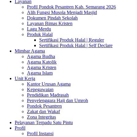
Layanan
Profil Pondok Pesantren Kab. Semarang 2026
Alih Fungsi Musola Menjadi Masjid
Dokumen Pindah Sekolah
Layanan Bimas Kristen
Lagu Merdu
Produk Halal
Sertifikasi Produk Halal | Reguler
Sertifikasi Produk Halal | Self Declare
Mimbar Agama
Agama Budha
Agama Katolik
Agama Kristen
Agama Islam
Unit Kerja
Kantor Urusan Agama
Kepegawaian
Pendidikan Madrasah
Penyelenggara Haji dan Umroh
Pondok Pesantren
Zakat dan Wakaf
Zona Integritas
Pelayanan Terpadu Satu Pintu
Profil
Profil Instansi