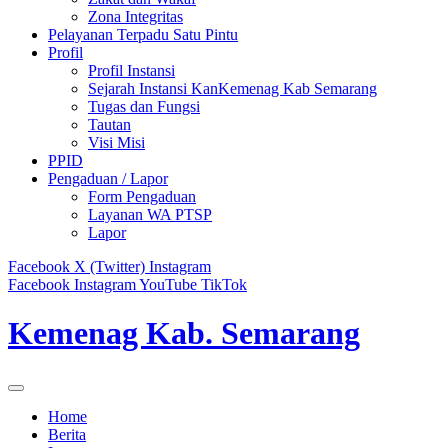
Zona Integritas
Pelayanan Terpadu Satu Pintu
Profil
Profil Instansi
Sejarah Instansi KanKemenag Kab Semarang
Tugas dan Fungsi
Tautan
Visi Misi
PPID
Pengaduan / Lapor
Form Pengaduan
Layanan WA PTSP
Lapor
Facebook
X (Twitter)
Instagram
Facebook
Instagram
YouTube
TikTok
Kemenag Kab. Semarang
Home
Berita