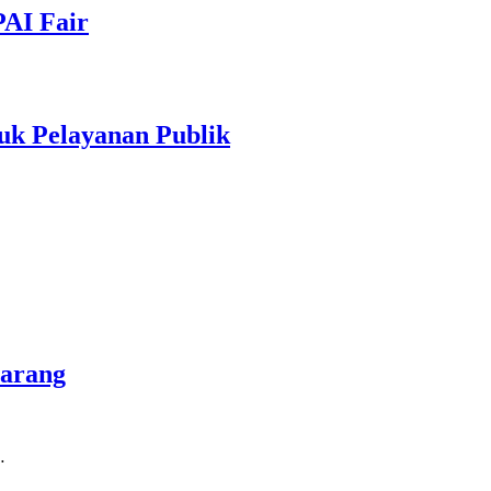
PAI Fair
uk Pelayanan Publik
marang
…