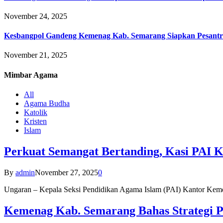
November 24, 2025
Kesbangpol Gandeng Kemenag Kab. Semarang Siapkan Pesantr
November 21, 2025
Mimbar
Agama
All
Agama Budha
Katolik
Kristen
Islam
Perkuat Semangat Bertanding, Kasi PAI 
By
admin
November 27, 2025
0
Ungaran – Kepala Seksi Pendidikan Agama Islam (PAI) Kantor K
Kemenag Kab. Semarang Bahas Strategi P