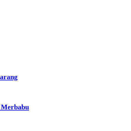
marang
i Merbabu