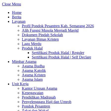
Close Menu
Home
Berita
Layanan
Profil Pondok Pesantren Kab. Semarang 2026
Alih Fungsi Musola Menjadi Masjid
Dokumen Pindah Sekolah
Layanan Bimas Kristen
Lagu Merdu
Produk Halal
Sertifikasi Produk Halal | Reguler
Sertifikasi Produk Halal | Self Declare
Mimbar Agama
Agama Budha
Agama Katolik
Agama Kristen
Agama Islam
Unit Kerja
Kantor Urusan Agama
Kepegawaian
Pendidikan Madrasah
Penyelenggara Haji dan Umroh
Pondok Pesantren
Zakat dan Wakaf