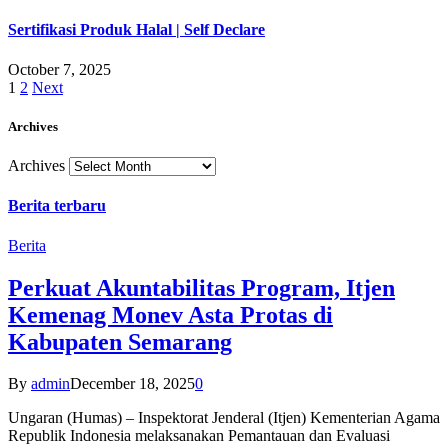
Sertifikasi Produk Halal | Self Declare
October 7, 2025
1
2
Next
Archives
Archives
Berita terbaru
Berita
Perkuat Akuntabilitas Program, Itjen
Kemenag Monev Asta Protas di
Kabupaten Semarang
By
admin
December 18, 2025
0
Ungaran (Humas) – Inspektorat Jenderal (Itjen) Kementerian Agama
Republik Indonesia melaksanakan Pemantauan dan Evaluasi