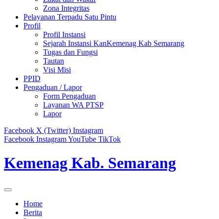
Zona Integritas
Pelayanan Terpadu Satu Pintu
Profil
Profil Instansi
Sejarah Instansi KanKemenag Kab Semarang
Tugas dan Fungsi
Tautan
Visi Misi
PPID
Pengaduan / Lapor
Form Pengaduan
Layanan WA PTSP
Lapor
Facebook
X (Twitter)
Instagram
Facebook
Instagram
YouTube
TikTok
Kemenag Kab. Semarang
Home
Berita