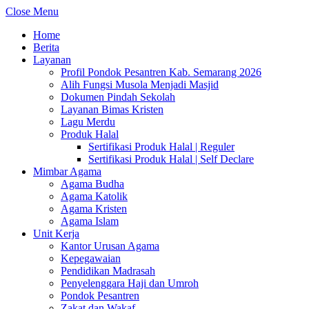
Close Menu
Home
Berita
Layanan
Profil Pondok Pesantren Kab. Semarang 2026
Alih Fungsi Musola Menjadi Masjid
Dokumen Pindah Sekolah
Layanan Bimas Kristen
Lagu Merdu
Produk Halal
Sertifikasi Produk Halal | Reguler
Sertifikasi Produk Halal | Self Declare
Mimbar Agama
Agama Budha
Agama Katolik
Agama Kristen
Agama Islam
Unit Kerja
Kantor Urusan Agama
Kepegawaian
Pendidikan Madrasah
Penyelenggara Haji dan Umroh
Pondok Pesantren
Zakat dan Wakaf