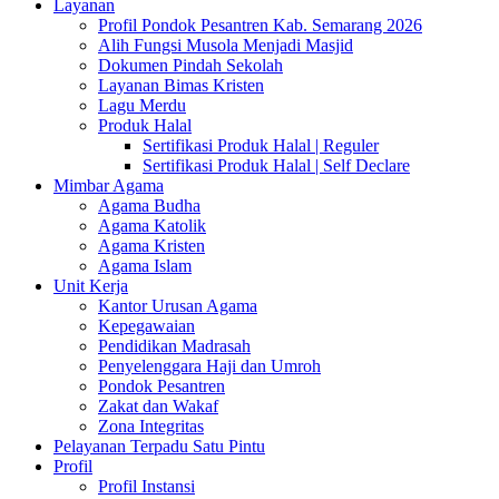
Layanan
Profil Pondok Pesantren Kab. Semarang 2026
Alih Fungsi Musola Menjadi Masjid
Dokumen Pindah Sekolah
Layanan Bimas Kristen
Lagu Merdu
Produk Halal
Sertifikasi Produk Halal | Reguler
Sertifikasi Produk Halal | Self Declare
Mimbar Agama
Agama Budha
Agama Katolik
Agama Kristen
Agama Islam
Unit Kerja
Kantor Urusan Agama
Kepegawaian
Pendidikan Madrasah
Penyelenggara Haji dan Umroh
Pondok Pesantren
Zakat dan Wakaf
Zona Integritas
Pelayanan Terpadu Satu Pintu
Profil
Profil Instansi