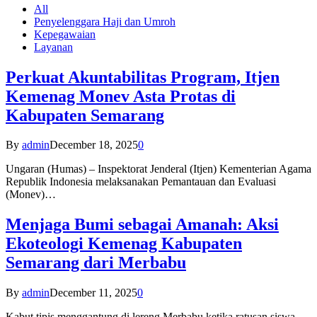
All
Penyelenggara Haji dan Umroh
Kepegawaian
Layanan
Perkuat Akuntabilitas Program, Itjen
Kemenag Monev Asta Protas di
Kabupaten Semarang
By
admin
December 18, 2025
0
Ungaran (Humas) – Inspektorat Jenderal (Itjen) Kementerian Agama
Republik Indonesia melaksanakan Pemantauan dan Evaluasi
(Monev)…
Menjaga Bumi sebagai Amanah: Aksi
Ekoteologi Kemenag Kabupaten
Semarang dari Merbabu
By
admin
December 11, 2025
0
Kabut tipis menggantung di lereng Merbabu ketika ratusan siswa-