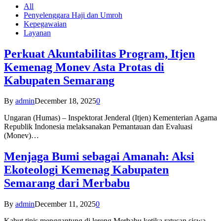
All
Penyelenggara Haji dan Umroh
Kepegawaian
Layanan
Perkuat Akuntabilitas Program, Itjen
Kemenag Monev Asta Protas di
Kabupaten Semarang
By
admin
December 18, 2025
0
Ungaran (Humas) – Inspektorat Jenderal (Itjen) Kementerian Agama
Republik Indonesia melaksanakan Pemantauan dan Evaluasi
(Monev)…
Menjaga Bumi sebagai Amanah: Aksi
Ekoteologi Kemenag Kabupaten
Semarang dari Merbabu
By
admin
December 11, 2025
0
Kabut tipis menggantung di lereng Merbabu ketika ratusan siswa-