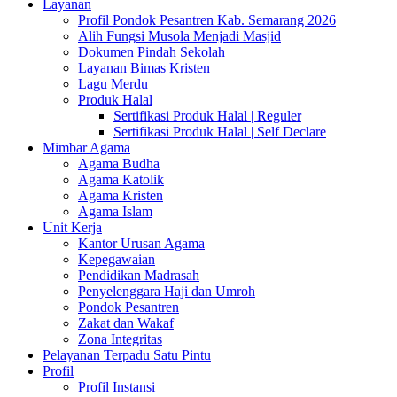
Layanan
Profil Pondok Pesantren Kab. Semarang 2026
Alih Fungsi Musola Menjadi Masjid
Dokumen Pindah Sekolah
Layanan Bimas Kristen
Lagu Merdu
Produk Halal
Sertifikasi Produk Halal | Reguler
Sertifikasi Produk Halal | Self Declare
Mimbar Agama
Agama Budha
Agama Katolik
Agama Kristen
Agama Islam
Unit Kerja
Kantor Urusan Agama
Kepegawaian
Pendidikan Madrasah
Penyelenggara Haji dan Umroh
Pondok Pesantren
Zakat dan Wakaf
Zona Integritas
Pelayanan Terpadu Satu Pintu
Profil
Profil Instansi