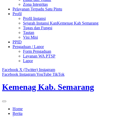
Zona Integritas
Pelayanan Terpadu Satu Pintu
Profil
Profil Instansi
Sejarah Instansi KanKemenag Kab Semarang
Tugas dan Fungsi
Tautan
Visi Misi
PPID
Pengaduan / Lapor
Form Pengaduan
Layanan WA PTSP
Lapor
Facebook
X (Twitter)
Instagram
Facebook
Instagram
YouTube
TikTok
Kemenag Kab. Semarang
Home
Berita