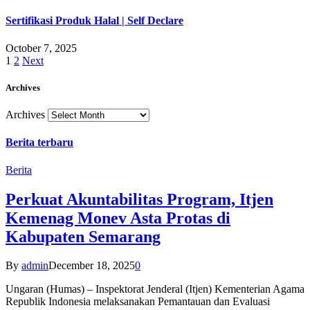
Sertifikasi Produk Halal | Self Declare
October 7, 2025
1
2
Next
Archives
Archives
Berita terbaru
Berita
Perkuat Akuntabilitas Program, Itjen
Kemenag Monev Asta Protas di
Kabupaten Semarang
By
admin
December 18, 2025
0
Ungaran (Humas) – Inspektorat Jenderal (Itjen) Kementerian Agama
Republik Indonesia melaksanakan Pemantauan dan Evaluasi