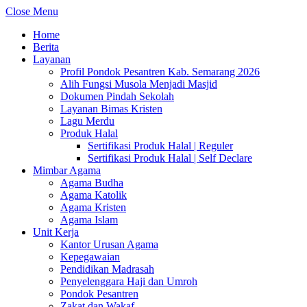
Close Menu
Home
Berita
Layanan
Profil Pondok Pesantren Kab. Semarang 2026
Alih Fungsi Musola Menjadi Masjid
Dokumen Pindah Sekolah
Layanan Bimas Kristen
Lagu Merdu
Produk Halal
Sertifikasi Produk Halal | Reguler
Sertifikasi Produk Halal | Self Declare
Mimbar Agama
Agama Budha
Agama Katolik
Agama Kristen
Agama Islam
Unit Kerja
Kantor Urusan Agama
Kepegawaian
Pendidikan Madrasah
Penyelenggara Haji dan Umroh
Pondok Pesantren
Zakat dan Wakaf