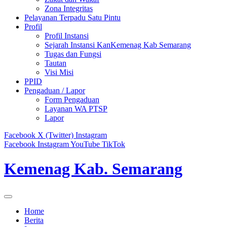
Zona Integritas
Pelayanan Terpadu Satu Pintu
Profil
Profil Instansi
Sejarah Instansi KanKemenag Kab Semarang
Tugas dan Fungsi
Tautan
Visi Misi
PPID
Pengaduan / Lapor
Form Pengaduan
Layanan WA PTSP
Lapor
Facebook
X (Twitter)
Instagram
Facebook
Instagram
YouTube
TikTok
Kemenag Kab. Semarang
Home
Berita