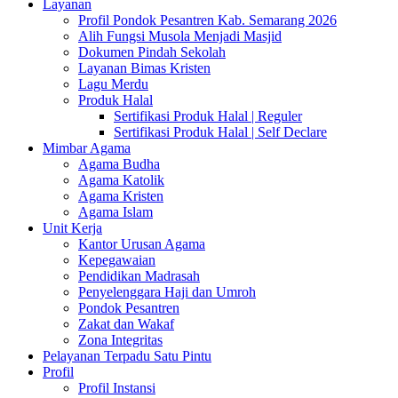
Layanan
Profil Pondok Pesantren Kab. Semarang 2026
Alih Fungsi Musola Menjadi Masjid
Dokumen Pindah Sekolah
Layanan Bimas Kristen
Lagu Merdu
Produk Halal
Sertifikasi Produk Halal | Reguler
Sertifikasi Produk Halal | Self Declare
Mimbar Agama
Agama Budha
Agama Katolik
Agama Kristen
Agama Islam
Unit Kerja
Kantor Urusan Agama
Kepegawaian
Pendidikan Madrasah
Penyelenggara Haji dan Umroh
Pondok Pesantren
Zakat dan Wakaf
Zona Integritas
Pelayanan Terpadu Satu Pintu
Profil
Profil Instansi