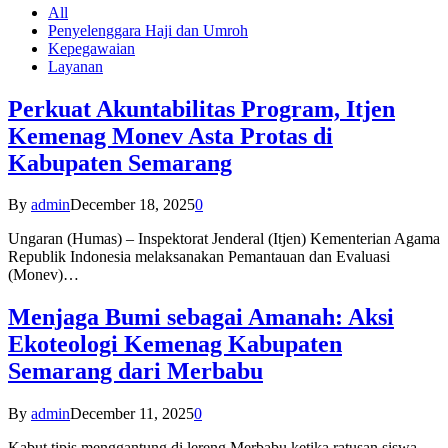
All
Penyelenggara Haji dan Umroh
Kepegawaian
Layanan
Perkuat Akuntabilitas Program, Itjen
Kemenag Monev Asta Protas di
Kabupaten Semarang
By
admin
December 18, 2025
0
Ungaran (Humas) – Inspektorat Jenderal (Itjen) Kementerian Agama
Republik Indonesia melaksanakan Pemantauan dan Evaluasi
(Monev)…
Menjaga Bumi sebagai Amanah: Aksi
Ekoteologi Kemenag Kabupaten
Semarang dari Merbabu
By
admin
December 11, 2025
0
Kabut tipis menggantung di lereng Merbabu ketika ratusan siswa-