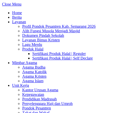
Close Menu
Home
Berita
Layanan
Profil Pondok Pesantren Kab. Semarang 2026
Alih Fungsi Musola Menjadi Masjid
Dokumen Pindah Sekolah
Layanan Bimas Kristen
Lagu Merdu
Produk Halal
Sertifikasi Produk Halal | Reguler
Sertifikasi Produk Halal | Self Declare
Mimbar Agama
Agama Budha
Agama Katolik
Agama Kristen
Agama Islam
Unit Kerja
Kantor Urusan Agama
Kepegawaian
Pendidikan Madrasah
Penyelenggara Haji dan Umroh
Pondok Pesantren
Zakat dan Wakaf