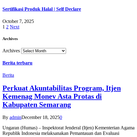
Sertifikasi Produk Halal | Self Declare
October 7, 2025
1
2
Next
Archives
Archives
Berita terbaru
Berita
Perkuat Akuntabilitas Program, Itjen
Kemenag Monev Asta Protas di
Kabupaten Semarang
By
admin
December 18, 2025
0
Ungaran (Humas) – Inspektorat Jenderal (Itjen) Kementerian Agama
Republik Indonesia melaksanakan Pemantauan dan Evaluasi