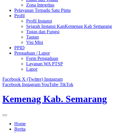
Zona Integritas
Pelayanan Terpadu Satu Pintu
Profil
Profil Instansi
Sejarah Instansi KanKemenag Kab Semarang
Tugas dan Fungsi
Tautan
Visi Misi
PPID
Pengaduan / Lapor
Form Pengaduan
Layanan WA PTSP
Lapor
Facebook
X (Twitter)
Instagram
Facebook
Instagram
YouTube
TikTok
Kemenag Kab. Semarang
Home
Berita