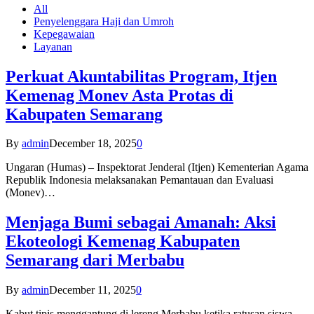
All
Penyelenggara Haji dan Umroh
Kepegawaian
Layanan
Perkuat Akuntabilitas Program, Itjen
Kemenag Monev Asta Protas di
Kabupaten Semarang
By
admin
December 18, 2025
0
Ungaran (Humas) – Inspektorat Jenderal (Itjen) Kementerian Agama
Republik Indonesia melaksanakan Pemantauan dan Evaluasi
(Monev)…
Menjaga Bumi sebagai Amanah: Aksi
Ekoteologi Kemenag Kabupaten
Semarang dari Merbabu
By
admin
December 11, 2025
0
Kabut tipis menggantung di lereng Merbabu ketika ratusan siswa-