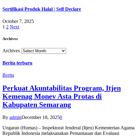
Sertifikasi Produk Halal | Self Declare
October 7, 2025
1
2
Next
Archives
Archives
Berita terbaru
Berita
Perkuat Akuntabilitas Program, Itjen
Kemenag Monev Asta Protas di
Kabupaten Semarang
By
admin
December 18, 2025
0
Ungaran (Humas) – Inspektorat Jenderal (Itjen) Kementerian Agama
Republik Indonesia melaksanakan Pemantauan dan Evaluasi