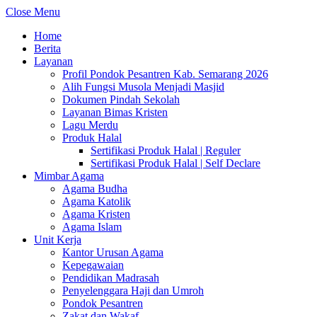
Close Menu
Home
Berita
Layanan
Profil Pondok Pesantren Kab. Semarang 2026
Alih Fungsi Musola Menjadi Masjid
Dokumen Pindah Sekolah
Layanan Bimas Kristen
Lagu Merdu
Produk Halal
Sertifikasi Produk Halal | Reguler
Sertifikasi Produk Halal | Self Declare
Mimbar Agama
Agama Budha
Agama Katolik
Agama Kristen
Agama Islam
Unit Kerja
Kantor Urusan Agama
Kepegawaian
Pendidikan Madrasah
Penyelenggara Haji dan Umroh
Pondok Pesantren
Zakat dan Wakaf