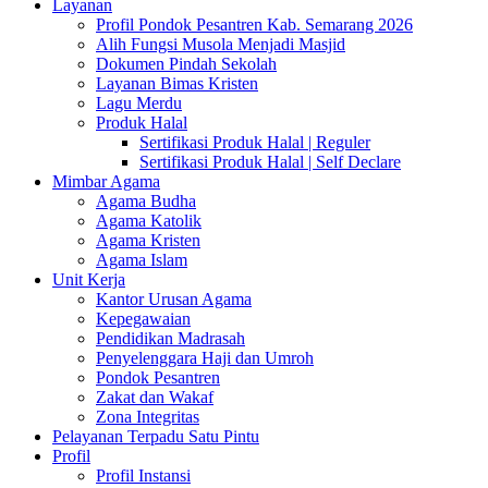
Layanan
Profil Pondok Pesantren Kab. Semarang 2026
Alih Fungsi Musola Menjadi Masjid
Dokumen Pindah Sekolah
Layanan Bimas Kristen
Lagu Merdu
Produk Halal
Sertifikasi Produk Halal | Reguler
Sertifikasi Produk Halal | Self Declare
Mimbar Agama
Agama Budha
Agama Katolik
Agama Kristen
Agama Islam
Unit Kerja
Kantor Urusan Agama
Kepegawaian
Pendidikan Madrasah
Penyelenggara Haji dan Umroh
Pondok Pesantren
Zakat dan Wakaf
Zona Integritas
Pelayanan Terpadu Satu Pintu
Profil
Profil Instansi