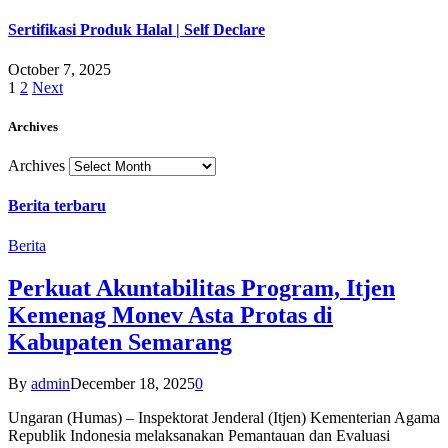
Sertifikasi Produk Halal | Self Declare
October 7, 2025
1
2
Next
Archives
Archives
Berita terbaru
Berita
Perkuat Akuntabilitas Program, Itjen
Kemenag Monev Asta Protas di
Kabupaten Semarang
By
admin
December 18, 2025
0
Ungaran (Humas) – Inspektorat Jenderal (Itjen) Kementerian Agama
Republik Indonesia melaksanakan Pemantauan dan Evaluasi