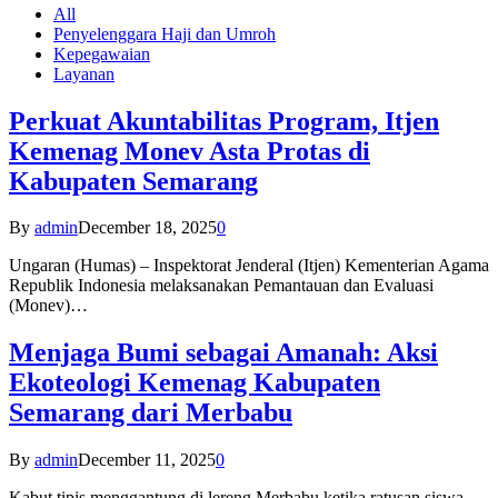
All
Penyelenggara Haji dan Umroh
Kepegawaian
Layanan
Perkuat Akuntabilitas Program, Itjen
Kemenag Monev Asta Protas di
Kabupaten Semarang
By
admin
December 18, 2025
0
Ungaran (Humas) – Inspektorat Jenderal (Itjen) Kementerian Agama
Republik Indonesia melaksanakan Pemantauan dan Evaluasi
(Monev)…
Menjaga Bumi sebagai Amanah: Aksi
Ekoteologi Kemenag Kabupaten
Semarang dari Merbabu
By
admin
December 11, 2025
0
Kabut tipis menggantung di lereng Merbabu ketika ratusan siswa-