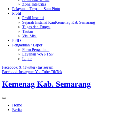
Zona Integritas
Pelayanan Terpadu Satu Pintu
Profil
Profil Instansi
Sejarah Instansi KanKemenag Kab Semarang
Tugas dan Fungsi
Tautan
Visi Misi
PPID
Pengaduan / Lapor
Form Pengaduan
Layanan WA PTSP
Lapor
Facebook
X (Twitter)
Instagram
Facebook
Instagram
YouTube
TikTok
Kemenag Kab. Semarang
Home
Berita