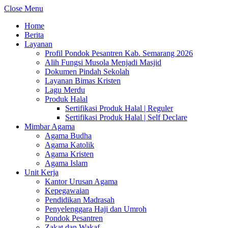
Close Menu
Home
Berita
Layanan
Profil Pondok Pesantren Kab. Semarang 2026
Alih Fungsi Musola Menjadi Masjid
Dokumen Pindah Sekolah
Layanan Bimas Kristen
Lagu Merdu
Produk Halal
Sertifikasi Produk Halal | Reguler
Sertifikasi Produk Halal | Self Declare
Mimbar Agama
Agama Budha
Agama Katolik
Agama Kristen
Agama Islam
Unit Kerja
Kantor Urusan Agama
Kepegawaian
Pendidikan Madrasah
Penyelenggara Haji dan Umroh
Pondok Pesantren
Zakat dan Wakaf