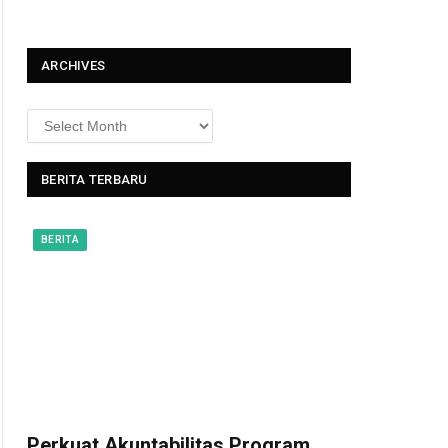
t
ARCHIVES
BERITA TERBARU
BERITA
Perkuat Akuntabilitas Program,