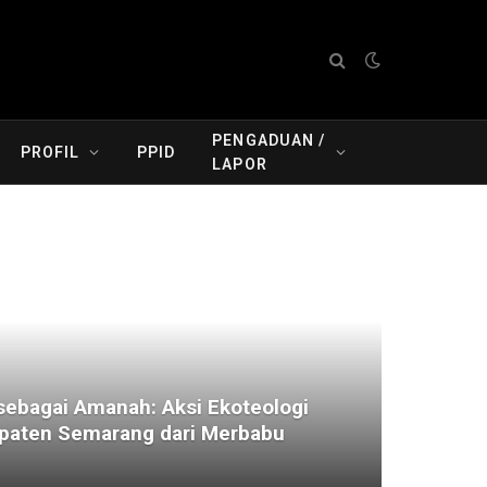
PENGADUAN /
PROFIL
PPID
LAPOR
ebagai Amanah: Aksi Ekoteologi
aten Semarang dari Merbabu