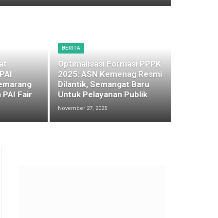
BERITA
at
Optimalisasi Formasi PPPK
 PAI
2025: ASN Kemenag Resmi
emarang
Dilantik, Semangat Baru
 PAI Fair
Untuk Pelayanan Publik
November 27, 2025