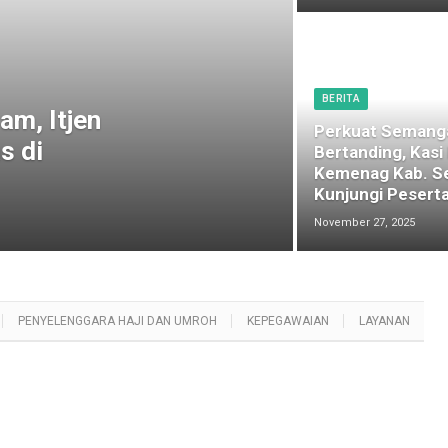
BERITA
am, Itjen
Perkuat Semang
s di
Bertanding, Kasi
Kemenag Kab. S
Kunjungi Peserta
November 27, 2025
PENYELENGGARA HAJI DAN UMROH
KEPEGAWAIAN
LAYANAN