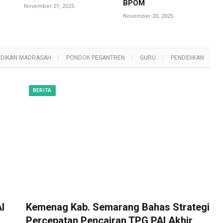
BPOM
November 21, 2025
November 20, 2025
IDIKAN MADRASAH
PONDOK PESANTREN
GURU
PENDIDIKAN
BERITA
I
Kemenag Kab. Semarang Bahas Strategi
Percepatan Pencairan TPG PAI Akhir