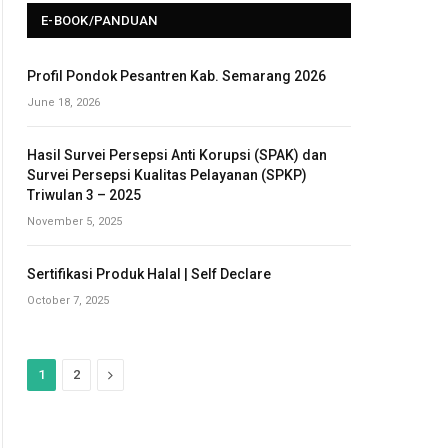
E-BOOK/PANDUAN
Profil Pondok Pesantren Kab. Semarang 2026
June 18, 2026
Hasil Survei Persepsi Anti Korupsi (SPAK) dan
Survei Persepsi Kualitas Pelayanan (SPKP)
Triwulan 3 – 2025
November 5, 2025
Sertifikasi Produk Halal | Self Declare
October 7, 2025
N
1
2
e
x