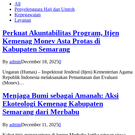
All
Penyelenggara Haji dan Umroh
Kepegawaian
Layanan
Perkuat Akuntabilitas Program, Itjen
Kemenag Monev Asta Protas di
Kabupaten Semarang
By
admin
December 18, 2025
0
Ungaran (Humas) – Inspektorat Jenderal (Itjen) Kementerian Agama
Republik Indonesia melaksanakan Pemantauan dan Evaluasi
(Monev)…
Menjaga Bumi sebagai Amanah: Aksi
Ekoteologi Kemenag Kabupaten
Semarang dari Merbabu
By
admin
December 11, 2025
0
Kabut tipis menggantung di lereng Merbabu ketika ratusan siswa-