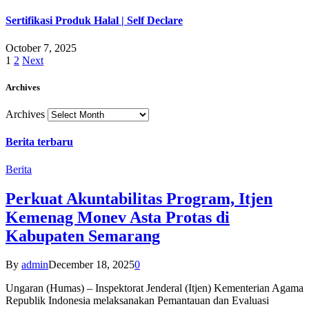
Sertifikasi Produk Halal | Self Declare
October 7, 2025
1
2
Next
Archives
Archives
Berita terbaru
Berita
Perkuat Akuntabilitas Program, Itjen
Kemenag Monev Asta Protas di
Kabupaten Semarang
By
admin
December 18, 2025
0
Ungaran (Humas) – Inspektorat Jenderal (Itjen) Kementerian Agama
Republik Indonesia melaksanakan Pemantauan dan Evaluasi