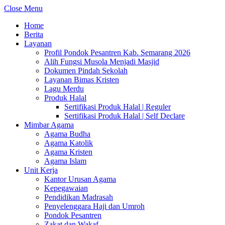
Close Menu
Home
Berita
Layanan
Profil Pondok Pesantren Kab. Semarang 2026
Alih Fungsi Musola Menjadi Masjid
Dokumen Pindah Sekolah
Layanan Bimas Kristen
Lagu Merdu
Produk Halal
Sertifikasi Produk Halal | Reguler
Sertifikasi Produk Halal | Self Declare
Mimbar Agama
Agama Budha
Agama Katolik
Agama Kristen
Agama Islam
Unit Kerja
Kantor Urusan Agama
Kepegawaian
Pendidikan Madrasah
Penyelenggara Haji dan Umroh
Pondok Pesantren
Zakat dan Wakaf