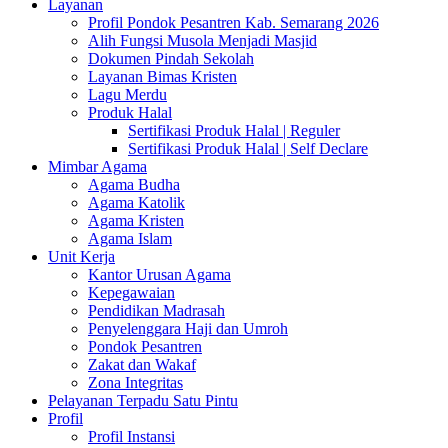
Layanan
Profil Pondok Pesantren Kab. Semarang 2026
Alih Fungsi Musola Menjadi Masjid
Dokumen Pindah Sekolah
Layanan Bimas Kristen
Lagu Merdu
Produk Halal
Sertifikasi Produk Halal | Reguler
Sertifikasi Produk Halal | Self Declare
Mimbar Agama
Agama Budha
Agama Katolik
Agama Kristen
Agama Islam
Unit Kerja
Kantor Urusan Agama
Kepegawaian
Pendidikan Madrasah
Penyelenggara Haji dan Umroh
Pondok Pesantren
Zakat dan Wakaf
Zona Integritas
Pelayanan Terpadu Satu Pintu
Profil
Profil Instansi