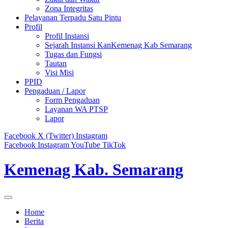
Zona Integritas
Pelayanan Terpadu Satu Pintu
Profil
Profil Instansi
Sejarah Instansi KanKemenag Kab Semarang
Tugas dan Fungsi
Tautan
Visi Misi
PPID
Pengaduan / Lapor
Form Pengaduan
Layanan WA PTSP
Lapor
Facebook
X (Twitter)
Instagram
Facebook
Instagram
YouTube
TikTok
Kemenag Kab. Semarang
Home
Berita