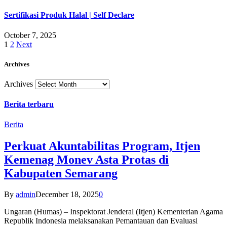
Sertifikasi Produk Halal | Self Declare
October 7, 2025
1
2
Next
Archives
Archives
Berita terbaru
Berita
Perkuat Akuntabilitas Program, Itjen
Kemenag Monev Asta Protas di
Kabupaten Semarang
By
admin
December 18, 2025
0
Ungaran (Humas) – Inspektorat Jenderal (Itjen) Kementerian Agama
Republik Indonesia melaksanakan Pemantauan dan Evaluasi