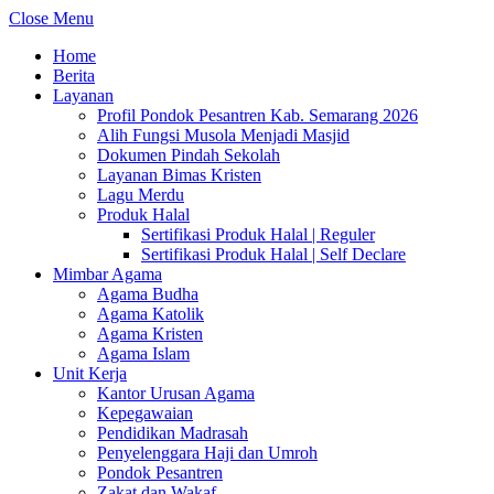
Close Menu
Home
Berita
Layanan
Profil Pondok Pesantren Kab. Semarang 2026
Alih Fungsi Musola Menjadi Masjid
Dokumen Pindah Sekolah
Layanan Bimas Kristen
Lagu Merdu
Produk Halal
Sertifikasi Produk Halal | Reguler
Sertifikasi Produk Halal | Self Declare
Mimbar Agama
Agama Budha
Agama Katolik
Agama Kristen
Agama Islam
Unit Kerja
Kantor Urusan Agama
Kepegawaian
Pendidikan Madrasah
Penyelenggara Haji dan Umroh
Pondok Pesantren
Zakat dan Wakaf