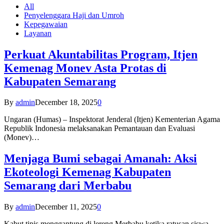
All
Penyelenggara Haji dan Umroh
Kepegawaian
Layanan
Perkuat Akuntabilitas Program, Itjen
Kemenag Monev Asta Protas di
Kabupaten Semarang
By
admin
December 18, 2025
0
Ungaran (Humas) – Inspektorat Jenderal (Itjen) Kementerian Agama
Republik Indonesia melaksanakan Pemantauan dan Evaluasi
(Monev)…
Menjaga Bumi sebagai Amanah: Aksi
Ekoteologi Kemenag Kabupaten
Semarang dari Merbabu
By
admin
December 11, 2025
0
Kabut tipis menggantung di lereng Merbabu ketika ratusan siswa-