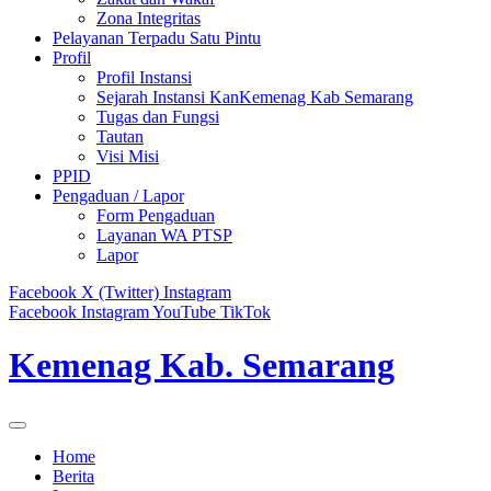
Zona Integritas
Pelayanan Terpadu Satu Pintu
Profil
Profil Instansi
Sejarah Instansi KanKemenag Kab Semarang
Tugas dan Fungsi
Tautan
Visi Misi
PPID
Pengaduan / Lapor
Form Pengaduan
Layanan WA PTSP
Lapor
Facebook
X (Twitter)
Instagram
Facebook
Instagram
YouTube
TikTok
Kemenag Kab. Semarang
Home
Berita