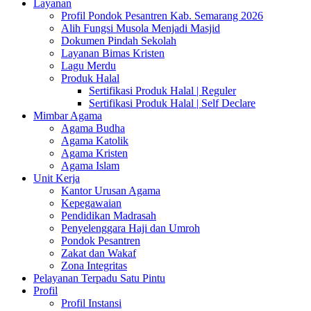
Layanan
Profil Pondok Pesantren Kab. Semarang 2026
Alih Fungsi Musola Menjadi Masjid
Dokumen Pindah Sekolah
Layanan Bimas Kristen
Lagu Merdu
Produk Halal
Sertifikasi Produk Halal | Reguler
Sertifikasi Produk Halal | Self Declare
Mimbar Agama
Agama Budha
Agama Katolik
Agama Kristen
Agama Islam
Unit Kerja
Kantor Urusan Agama
Kepegawaian
Pendidikan Madrasah
Penyelenggara Haji dan Umroh
Pondok Pesantren
Zakat dan Wakaf
Zona Integritas
Pelayanan Terpadu Satu Pintu
Profil
Profil Instansi