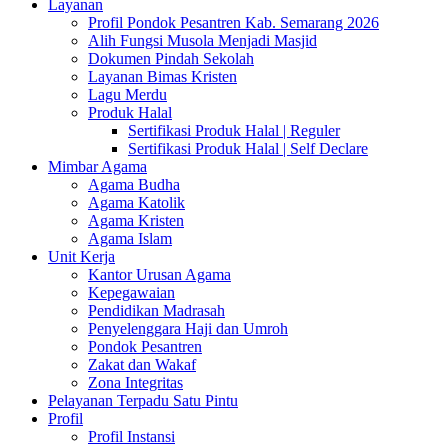
Layanan
Profil Pondok Pesantren Kab. Semarang 2026
Alih Fungsi Musola Menjadi Masjid
Dokumen Pindah Sekolah
Layanan Bimas Kristen
Lagu Merdu
Produk Halal
Sertifikasi Produk Halal | Reguler
Sertifikasi Produk Halal | Self Declare
Mimbar Agama
Agama Budha
Agama Katolik
Agama Kristen
Agama Islam
Unit Kerja
Kantor Urusan Agama
Kepegawaian
Pendidikan Madrasah
Penyelenggara Haji dan Umroh
Pondok Pesantren
Zakat dan Wakaf
Zona Integritas
Pelayanan Terpadu Satu Pintu
Profil
Profil Instansi