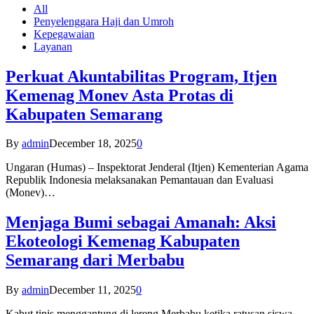
All
Penyelenggara Haji dan Umroh
Kepegawaian
Layanan
Perkuat Akuntabilitas Program, Itjen
Kemenag Monev Asta Protas di
Kabupaten Semarang
By
admin
December 18, 2025
0
Ungaran (Humas) – Inspektorat Jenderal (Itjen) Kementerian Agama
Republik Indonesia melaksanakan Pemantauan dan Evaluasi
(Monev)…
Menjaga Bumi sebagai Amanah: Aksi
Ekoteologi Kemenag Kabupaten
Semarang dari Merbabu
By
admin
December 11, 2025
0
Kabut tipis menggantung di lereng Merbabu ketika ratusan siswa-