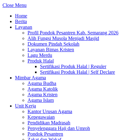
Close Menu
Home
Berita
Layanan
Profil Pondok Pesantren Kab. Semarang 2026
Alih Fungsi Musola Menjadi Masjid
Dokumen Pindah Sekolah
Layanan Bimas Kristen
Lagu Merdu
Produk Halal
Sertifikasi Produk Halal | Reguler
Sertifikasi Produk Halal | Self Declare
Mimbar Agama
Agama Budha
Agama Katolik
Agama Kristen
Agama Islam
Unit Kerja
Kantor Urusan Agama
Kepegawaian
Pendidikan Madrasah
Penyelenggara Haji dan Umroh
Pondok Pesantren
Zakat dan Wakaf