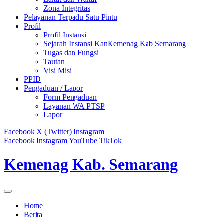
Zona Integritas
Pelayanan Terpadu Satu Pintu
Profil
Profil Instansi
Sejarah Instansi KanKemenag Kab Semarang
Tugas dan Fungsi
Tautan
Visi Misi
PPID
Pengaduan / Lapor
Form Pengaduan
Layanan WA PTSP
Lapor
Facebook
X (Twitter)
Instagram
Facebook
Instagram
YouTube
TikTok
Kemenag Kab. Semarang
Home
Berita