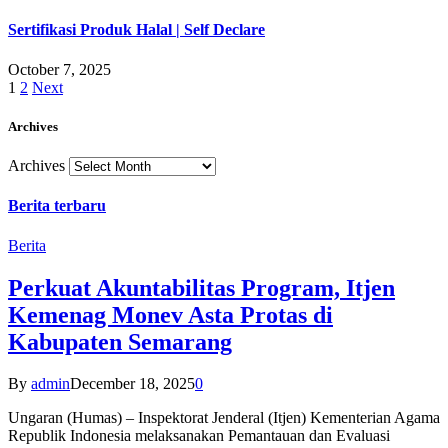
Sertifikasi Produk Halal | Self Declare
October 7, 2025
1
2
Next
Archives
Archives
Berita terbaru
Berita
Perkuat Akuntabilitas Program, Itjen
Kemenag Monev Asta Protas di
Kabupaten Semarang
By
admin
December 18, 2025
0
Ungaran (Humas) – Inspektorat Jenderal (Itjen) Kementerian Agama
Republik Indonesia melaksanakan Pemantauan dan Evaluasi