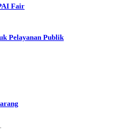
PAI Fair
uk Pelayanan Publik
marang
…