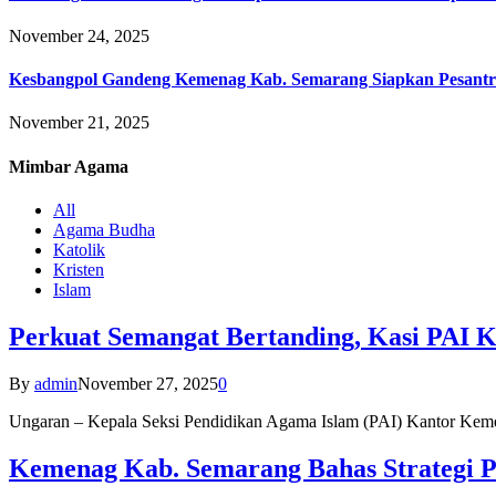
November 24, 2025
Kesbangpol Gandeng Kemenag Kab. Semarang Siapkan Pesantr
November 21, 2025
Mimbar
Agama
All
Agama Budha
Katolik
Kristen
Islam
Perkuat Semangat Bertanding, Kasi PAI 
By
admin
November 27, 2025
0
Ungaran – Kepala Seksi Pendidikan Agama Islam (PAI) Kantor K
Kemenag Kab. Semarang Bahas Strategi P