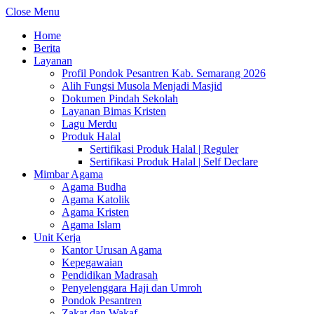
Close Menu
Home
Berita
Layanan
Profil Pondok Pesantren Kab. Semarang 2026
Alih Fungsi Musola Menjadi Masjid
Dokumen Pindah Sekolah
Layanan Bimas Kristen
Lagu Merdu
Produk Halal
Sertifikasi Produk Halal | Reguler
Sertifikasi Produk Halal | Self Declare
Mimbar Agama
Agama Budha
Agama Katolik
Agama Kristen
Agama Islam
Unit Kerja
Kantor Urusan Agama
Kepegawaian
Pendidikan Madrasah
Penyelenggara Haji dan Umroh
Pondok Pesantren
Zakat dan Wakaf