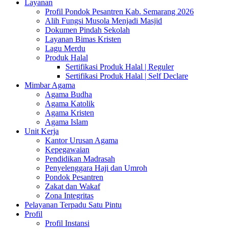
Layanan
Profil Pondok Pesantren Kab. Semarang 2026
Alih Fungsi Musola Menjadi Masjid
Dokumen Pindah Sekolah
Layanan Bimas Kristen
Lagu Merdu
Produk Halal
Sertifikasi Produk Halal | Reguler
Sertifikasi Produk Halal | Self Declare
Mimbar Agama
Agama Budha
Agama Katolik
Agama Kristen
Agama Islam
Unit Kerja
Kantor Urusan Agama
Kepegawaian
Pendidikan Madrasah
Penyelenggara Haji dan Umroh
Pondok Pesantren
Zakat dan Wakaf
Zona Integritas
Pelayanan Terpadu Satu Pintu
Profil
Profil Instansi