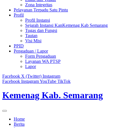
Zona Integritas
Pelayanan Terpadu Satu Pintu
Profil
Profil Instansi
Sejarah Instansi KanKemenag Kab Semarang
Tugas dan Fungsi
Tautan
Visi Misi
PPID
Pengaduan / Lapor
Form Pengaduan
Layanan WA PTSP
Lapor
Facebook
X (Twitter)
Instagram
Facebook
Instagram
YouTube
TikTok
Kemenag Kab. Semarang
Home
Berita