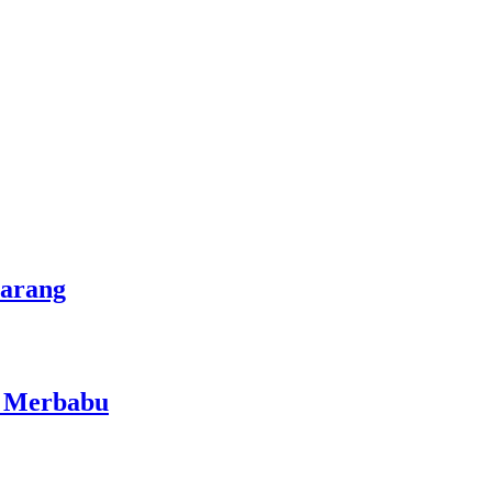
marang
i Merbabu