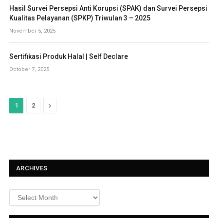
Hasil Survei Persepsi Anti Korupsi (SPAK) dan Survei Persepsi
Kualitas Pelayanan (SPKP) Triwulan 3 – 2025
November 5, 2025
Sertifikasi Produk Halal | Self Declare
October 7, 2025
N
1
2
e
x
t
ARCHIVES