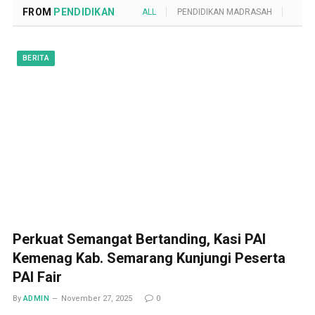
FROM
PENDIDIKAN
ALL
PENDIDIKAN MADRASAH
POND
BERITA
Perkuat Semangat Bertanding, Kasi PAI
Kemenag Kab. Semarang Kunjungi Peserta
PAI Fair
By
ADMIN
November 27, 2025
0