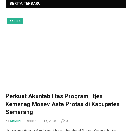
BERITA TERBARU
BERITA
Perkuat Akuntabilitas Program, Itjen
Kemenag Monev Asta Protas di Kabupaten
Semarang
By
ADMIN
December 18, 2025
0
Ungaran (Humas) – Inspektorat Jenderal (Itjen) Kementerian