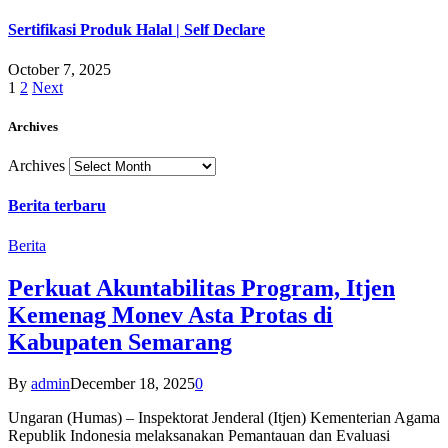
Sertifikasi Produk Halal | Self Declare
October 7, 2025
1
2
Next
Archives
Archives
Berita terbaru
Berita
Perkuat Akuntabilitas Program, Itjen
Kemenag Monev Asta Protas di
Kabupaten Semarang
By
admin
December 18, 2025
0
Ungaran (Humas) – Inspektorat Jenderal (Itjen) Kementerian Agama
Republik Indonesia melaksanakan Pemantauan dan Evaluasi