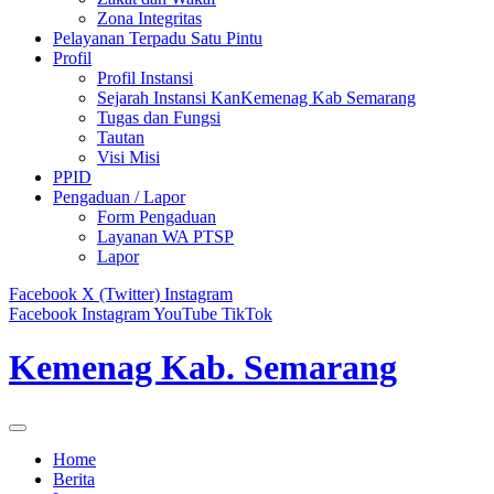
Zona Integritas
Pelayanan Terpadu Satu Pintu
Profil
Profil Instansi
Sejarah Instansi KanKemenag Kab Semarang
Tugas dan Fungsi
Tautan
Visi Misi
PPID
Pengaduan / Lapor
Form Pengaduan
Layanan WA PTSP
Lapor
Facebook
X (Twitter)
Instagram
Facebook
Instagram
YouTube
TikTok
Kemenag Kab. Semarang
Home
Berita