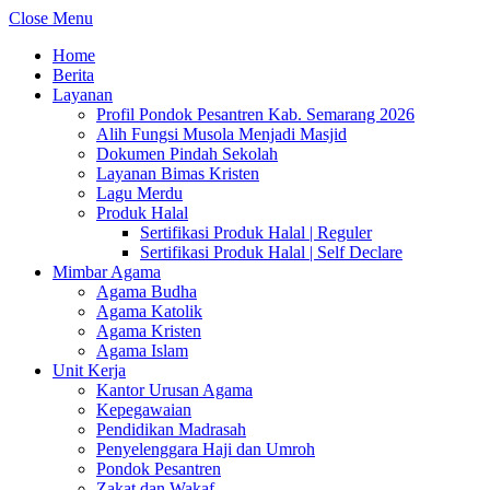
Close Menu
Home
Berita
Layanan
Profil Pondok Pesantren Kab. Semarang 2026
Alih Fungsi Musola Menjadi Masjid
Dokumen Pindah Sekolah
Layanan Bimas Kristen
Lagu Merdu
Produk Halal
Sertifikasi Produk Halal | Reguler
Sertifikasi Produk Halal | Self Declare
Mimbar Agama
Agama Budha
Agama Katolik
Agama Kristen
Agama Islam
Unit Kerja
Kantor Urusan Agama
Kepegawaian
Pendidikan Madrasah
Penyelenggara Haji dan Umroh
Pondok Pesantren
Zakat dan Wakaf