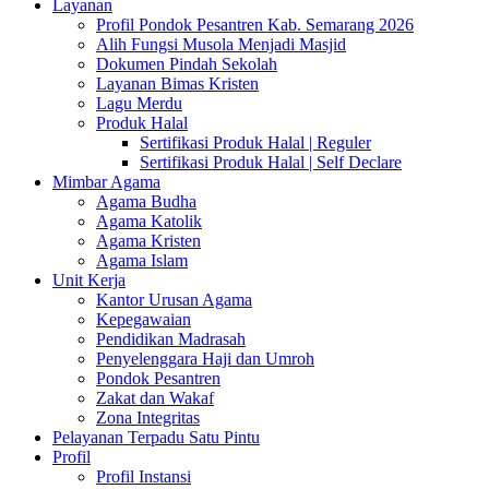
Layanan
Profil Pondok Pesantren Kab. Semarang 2026
Alih Fungsi Musola Menjadi Masjid
Dokumen Pindah Sekolah
Layanan Bimas Kristen
Lagu Merdu
Produk Halal
Sertifikasi Produk Halal | Reguler
Sertifikasi Produk Halal | Self Declare
Mimbar Agama
Agama Budha
Agama Katolik
Agama Kristen
Agama Islam
Unit Kerja
Kantor Urusan Agama
Kepegawaian
Pendidikan Madrasah
Penyelenggara Haji dan Umroh
Pondok Pesantren
Zakat dan Wakaf
Zona Integritas
Pelayanan Terpadu Satu Pintu
Profil
Profil Instansi