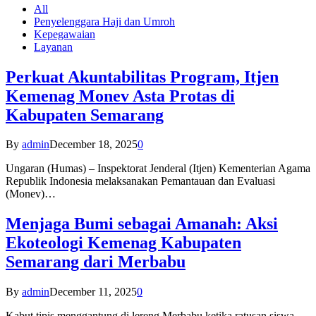
All
Penyelenggara Haji dan Umroh
Kepegawaian
Layanan
Perkuat Akuntabilitas Program, Itjen
Kemenag Monev Asta Protas di
Kabupaten Semarang
By
admin
December 18, 2025
0
Ungaran (Humas) – Inspektorat Jenderal (Itjen) Kementerian Agama
Republik Indonesia melaksanakan Pemantauan dan Evaluasi
(Monev)…
Menjaga Bumi sebagai Amanah: Aksi
Ekoteologi Kemenag Kabupaten
Semarang dari Merbabu
By
admin
December 11, 2025
0
Kabut tipis menggantung di lereng Merbabu ketika ratusan siswa-