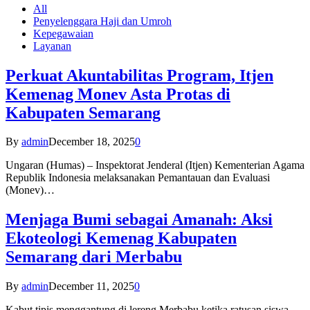
All
Penyelenggara Haji dan Umroh
Kepegawaian
Layanan
Perkuat Akuntabilitas Program, Itjen
Kemenag Monev Asta Protas di
Kabupaten Semarang
By
admin
December 18, 2025
0
Ungaran (Humas) – Inspektorat Jenderal (Itjen) Kementerian Agama
Republik Indonesia melaksanakan Pemantauan dan Evaluasi
(Monev)…
Menjaga Bumi sebagai Amanah: Aksi
Ekoteologi Kemenag Kabupaten
Semarang dari Merbabu
By
admin
December 11, 2025
0
Kabut tipis menggantung di lereng Merbabu ketika ratusan siswa-