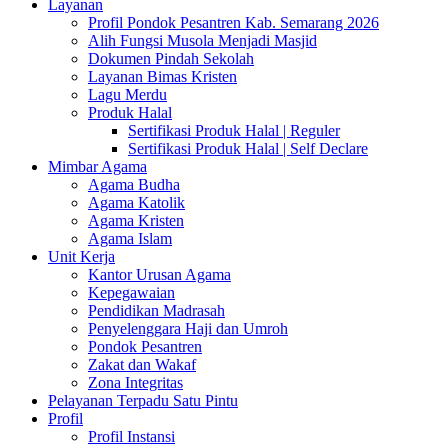
Layanan
Profil Pondok Pesantren Kab. Semarang 2026
Alih Fungsi Musola Menjadi Masjid
Dokumen Pindah Sekolah
Layanan Bimas Kristen
Lagu Merdu
Produk Halal
Sertifikasi Produk Halal | Reguler
Sertifikasi Produk Halal | Self Declare
Mimbar Agama
Agama Budha
Agama Katolik
Agama Kristen
Agama Islam
Unit Kerja
Kantor Urusan Agama
Kepegawaian
Pendidikan Madrasah
Penyelenggara Haji dan Umroh
Pondok Pesantren
Zakat dan Wakaf
Zona Integritas
Pelayanan Terpadu Satu Pintu
Profil
Profil Instansi