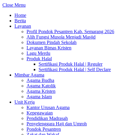
Close Menu
Home
Berita
Layanan
Profil Pondok Pesantren Kab. Semarang 2026
Alih Fungsi Musola Menjadi Masjid
Dokumen Pindah Sekolah
Layanan Bimas Kristen
Lagu Merdu
Produk Halal
Sertifikasi Produk Halal | Reguler
Sertifikasi Produk Halal | Self Declare
Mimbar Agama
Agama Budha
Agama Katolik
Agama Kristen
Agama Islam
Unit Kerja
Kantor Urusan Agama
Kepegawaian
Pendidikan Madrasah
Penyelenggara Haji dan Umroh
Pondok Pesantren
Zakat dan Wakaf