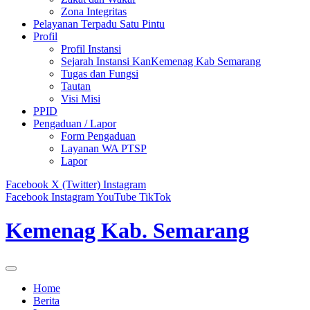
Zona Integritas
Pelayanan Terpadu Satu Pintu
Profil
Profil Instansi
Sejarah Instansi KanKemenag Kab Semarang
Tugas dan Fungsi
Tautan
Visi Misi
PPID
Pengaduan / Lapor
Form Pengaduan
Layanan WA PTSP
Lapor
Facebook
X (Twitter)
Instagram
Facebook
Instagram
YouTube
TikTok
Kemenag Kab. Semarang
Home
Berita