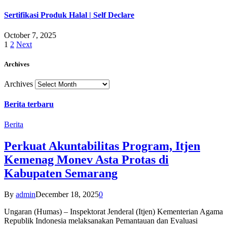
Sertifikasi Produk Halal | Self Declare
October 7, 2025
1
2
Next
Archives
Archives
Berita terbaru
Berita
Perkuat Akuntabilitas Program, Itjen
Kemenag Monev Asta Protas di
Kabupaten Semarang
By
admin
December 18, 2025
0
Ungaran (Humas) – Inspektorat Jenderal (Itjen) Kementerian Agama
Republik Indonesia melaksanakan Pemantauan dan Evaluasi