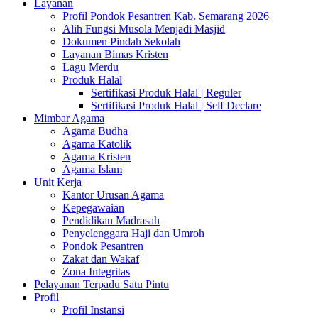
Layanan
Profil Pondok Pesantren Kab. Semarang 2026
Alih Fungsi Musola Menjadi Masjid
Dokumen Pindah Sekolah
Layanan Bimas Kristen
Lagu Merdu
Produk Halal
Sertifikasi Produk Halal | Reguler
Sertifikasi Produk Halal | Self Declare
Mimbar Agama
Agama Budha
Agama Katolik
Agama Kristen
Agama Islam
Unit Kerja
Kantor Urusan Agama
Kepegawaian
Pendidikan Madrasah
Penyelenggara Haji dan Umroh
Pondok Pesantren
Zakat dan Wakaf
Zona Integritas
Pelayanan Terpadu Satu Pintu
Profil
Profil Instansi