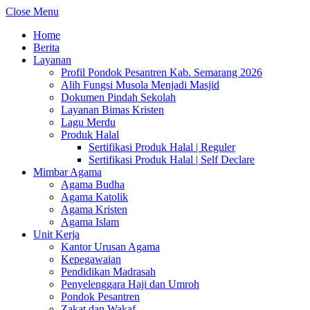
Close Menu
Home
Berita
Layanan
Profil Pondok Pesantren Kab. Semarang 2026
Alih Fungsi Musola Menjadi Masjid
Dokumen Pindah Sekolah
Layanan Bimas Kristen
Lagu Merdu
Produk Halal
Sertifikasi Produk Halal | Reguler
Sertifikasi Produk Halal | Self Declare
Mimbar Agama
Agama Budha
Agama Katolik
Agama Kristen
Agama Islam
Unit Kerja
Kantor Urusan Agama
Kepegawaian
Pendidikan Madrasah
Penyelenggara Haji dan Umroh
Pondok Pesantren
Zakat dan Wakaf