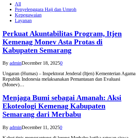
All
Penyelenggara Haji dan Umroh
Kepegawaian
Layanan
Perkuat Akuntabilitas Program, Itjen
Kemenag Monev Asta Protas di
Kabupaten Semarang
By
admin
December 18, 2025
0
Ungaran (Humas) – Inspektorat Jenderal (Itjen) Kementerian Agama
Republik Indonesia melaksanakan Pemantauan dan Evaluasi
(Monev)…
Menjaga Bumi sebagai Amanah: Aksi
Ekoteologi Kemenag Kabupaten
Semarang dari Merbabu
By
admin
December 11, 2025
0
Kabut tipis menggantung di lereng Merbabu ketika ratusan siswa-