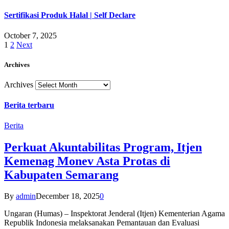
Sertifikasi Produk Halal | Self Declare
October 7, 2025
1
2
Next
Archives
Archives
Berita terbaru
Berita
Perkuat Akuntabilitas Program, Itjen
Kemenag Monev Asta Protas di
Kabupaten Semarang
By
admin
December 18, 2025
0
Ungaran (Humas) – Inspektorat Jenderal (Itjen) Kementerian Agama
Republik Indonesia melaksanakan Pemantauan dan Evaluasi