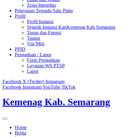
Zona Integritas
Pelayanan Terpadu Satu Pintu
Profil
Profil Instansi
Sejarah Instansi KanKemenag Kab Semarang
Tugas dan Fungsi
Tautan
Visi Misi
PPID
Pengaduan / Lapor
Form Pengaduan
Layanan WA PTSP
Lapor
Facebook
X (Twitter)
Instagram
Facebook
Instagram
YouTube
TikTok
Kemenag Kab. Semarang
Home
Berita