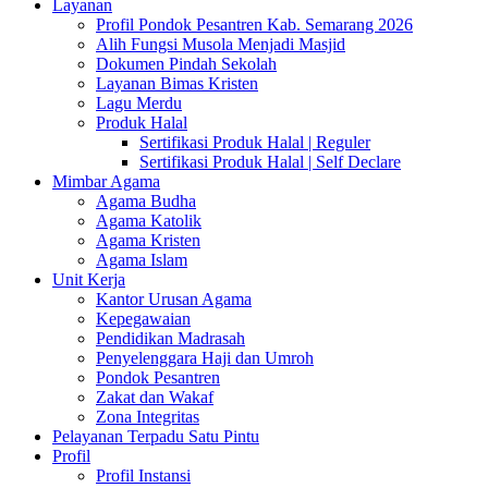
Layanan
Profil Pondok Pesantren Kab. Semarang 2026
Alih Fungsi Musola Menjadi Masjid
Dokumen Pindah Sekolah
Layanan Bimas Kristen
Lagu Merdu
Produk Halal
Sertifikasi Produk Halal | Reguler
Sertifikasi Produk Halal | Self Declare
Mimbar Agama
Agama Budha
Agama Katolik
Agama Kristen
Agama Islam
Unit Kerja
Kantor Urusan Agama
Kepegawaian
Pendidikan Madrasah
Penyelenggara Haji dan Umroh
Pondok Pesantren
Zakat dan Wakaf
Zona Integritas
Pelayanan Terpadu Satu Pintu
Profil
Profil Instansi