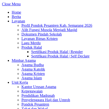
Close Menu
Home
Berita
Layanan
Profil Pondok Pesantren Kab. Semarang 2026
Alih Fungsi Musola Menjadi Masjid
Dokumen Pindah Sekolah
Layanan Bimas Kristen
Lagu Merdu
Produk Halal
Sertifikasi Produk Halal | Reguler
Sertifikasi Produk Halal | Self Declare
Mimbar Agama
Agama Budha
Agama Katolik
Agama Kristen
Agama Islam
Unit Kerja
Kantor Urusan Agama
Kepegawaian
Pendidikan Madrasah
Penyelenggara Haji dan Umroh
Pondok Pesantren
Zakat dan Wakaf