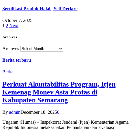
Sertifikasi Produk Halal | Self Declare
October 7, 2025
1
2
Next
Archives
Archives
Berita terbaru
Berita
Perkuat Akuntabilitas Program, Itjen
Kemenag Monev Asta Protas di
Kabupaten Semarang
By
admin
December 18, 2025
0
Ungaran (Humas) – Inspektorat Jenderal (Itjen) Kementerian Agama
Republik Indonesia melaksanakan Pemantauan dan Evaluasi