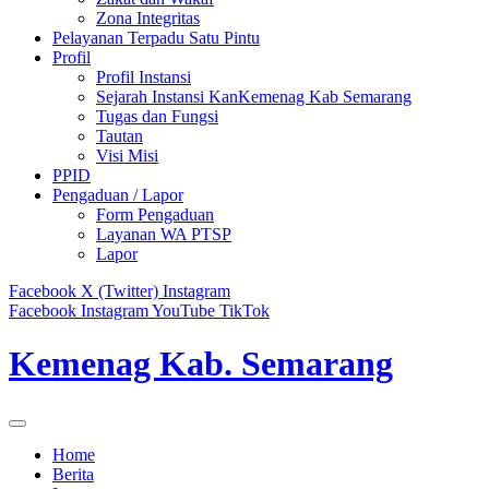
Zona Integritas
Pelayanan Terpadu Satu Pintu
Profil
Profil Instansi
Sejarah Instansi KanKemenag Kab Semarang
Tugas dan Fungsi
Tautan
Visi Misi
PPID
Pengaduan / Lapor
Form Pengaduan
Layanan WA PTSP
Lapor
Facebook
X (Twitter)
Instagram
Facebook
Instagram
YouTube
TikTok
Kemenag Kab. Semarang
Home
Berita