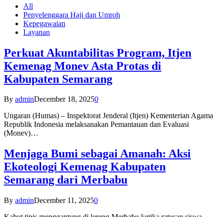
All
Penyelenggara Haji dan Umroh
Kepegawaian
Layanan
Perkuat Akuntabilitas Program, Itjen
Kemenag Monev Asta Protas di
Kabupaten Semarang
By
admin
December 18, 2025
0
Ungaran (Humas) – Inspektorat Jenderal (Itjen) Kementerian Agama
Republik Indonesia melaksanakan Pemantauan dan Evaluasi
(Monev)…
Menjaga Bumi sebagai Amanah: Aksi
Ekoteologi Kemenag Kabupaten
Semarang dari Merbabu
By
admin
December 11, 2025
0
Kabut tipis menggantung di lereng Merbabu ketika ratusan siswa-