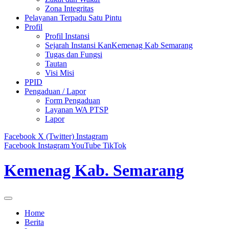
Zona Integritas
Pelayanan Terpadu Satu Pintu
Profil
Profil Instansi
Sejarah Instansi KanKemenag Kab Semarang
Tugas dan Fungsi
Tautan
Visi Misi
PPID
Pengaduan / Lapor
Form Pengaduan
Layanan WA PTSP
Lapor
Facebook
X (Twitter)
Instagram
Facebook
Instagram
YouTube
TikTok
Kemenag Kab. Semarang
Home
Berita