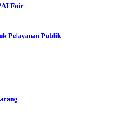
PAI Fair
uk Pelayanan Publik
marang
…