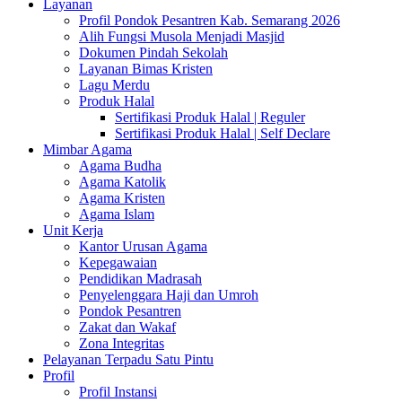
Layanan
Profil Pondok Pesantren Kab. Semarang 2026
Alih Fungsi Musola Menjadi Masjid
Dokumen Pindah Sekolah
Layanan Bimas Kristen
Lagu Merdu
Produk Halal
Sertifikasi Produk Halal | Reguler
Sertifikasi Produk Halal | Self Declare
Mimbar Agama
Agama Budha
Agama Katolik
Agama Kristen
Agama Islam
Unit Kerja
Kantor Urusan Agama
Kepegawaian
Pendidikan Madrasah
Penyelenggara Haji dan Umroh
Pondok Pesantren
Zakat dan Wakaf
Zona Integritas
Pelayanan Terpadu Satu Pintu
Profil
Profil Instansi