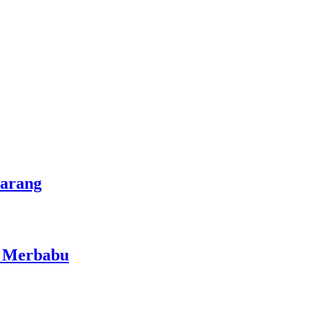
marang
i Merbabu