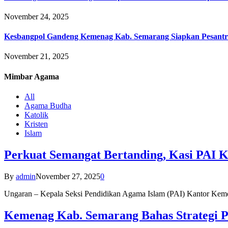
November 24, 2025
Kesbangpol Gandeng Kemenag Kab. Semarang Siapkan Pesantr
November 21, 2025
Mimbar
Agama
All
Agama Budha
Katolik
Kristen
Islam
Perkuat Semangat Bertanding, Kasi PAI 
By
admin
November 27, 2025
0
Ungaran – Kepala Seksi Pendidikan Agama Islam (PAI) Kantor K
Kemenag Kab. Semarang Bahas Strategi P