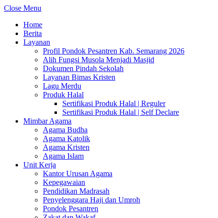
Close Menu
Home
Berita
Layanan
Profil Pondok Pesantren Kab. Semarang 2026
Alih Fungsi Musola Menjadi Masjid
Dokumen Pindah Sekolah
Layanan Bimas Kristen
Lagu Merdu
Produk Halal
Sertifikasi Produk Halal | Reguler
Sertifikasi Produk Halal | Self Declare
Mimbar Agama
Agama Budha
Agama Katolik
Agama Kristen
Agama Islam
Unit Kerja
Kantor Urusan Agama
Kepegawaian
Pendidikan Madrasah
Penyelenggara Haji dan Umroh
Pondok Pesantren
Zakat dan Wakaf