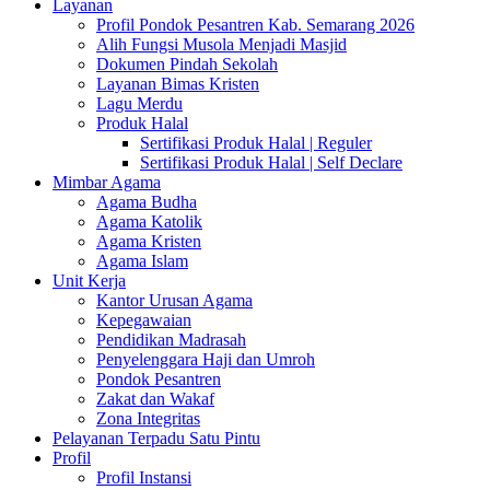
Layanan
Profil Pondok Pesantren Kab. Semarang 2026
Alih Fungsi Musola Menjadi Masjid
Dokumen Pindah Sekolah
Layanan Bimas Kristen
Lagu Merdu
Produk Halal
Sertifikasi Produk Halal | Reguler
Sertifikasi Produk Halal | Self Declare
Mimbar Agama
Agama Budha
Agama Katolik
Agama Kristen
Agama Islam
Unit Kerja
Kantor Urusan Agama
Kepegawaian
Pendidikan Madrasah
Penyelenggara Haji dan Umroh
Pondok Pesantren
Zakat dan Wakaf
Zona Integritas
Pelayanan Terpadu Satu Pintu
Profil
Profil Instansi