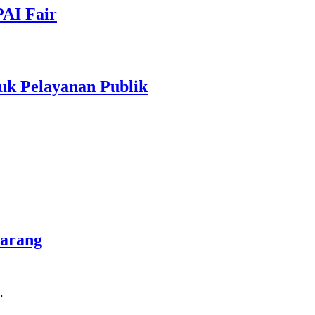
PAI Fair
uk Pelayanan Publik
marang
…