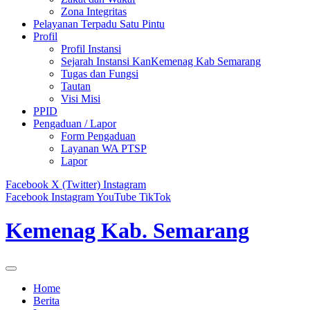
Zona Integritas
Pelayanan Terpadu Satu Pintu
Profil
Profil Instansi
Sejarah Instansi KanKemenag Kab Semarang
Tugas dan Fungsi
Tautan
Visi Misi
PPID
Pengaduan / Lapor
Form Pengaduan
Layanan WA PTSP
Lapor
Facebook
X (Twitter)
Instagram
Facebook
Instagram
YouTube
TikTok
Kemenag Kab. Semarang
Home
Berita