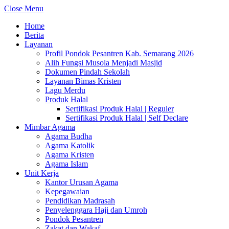
Close Menu
Home
Berita
Layanan
Profil Pondok Pesantren Kab. Semarang 2026
Alih Fungsi Musola Menjadi Masjid
Dokumen Pindah Sekolah
Layanan Bimas Kristen
Lagu Merdu
Produk Halal
Sertifikasi Produk Halal | Reguler
Sertifikasi Produk Halal | Self Declare
Mimbar Agama
Agama Budha
Agama Katolik
Agama Kristen
Agama Islam
Unit Kerja
Kantor Urusan Agama
Kepegawaian
Pendidikan Madrasah
Penyelenggara Haji dan Umroh
Pondok Pesantren
Zakat dan Wakaf