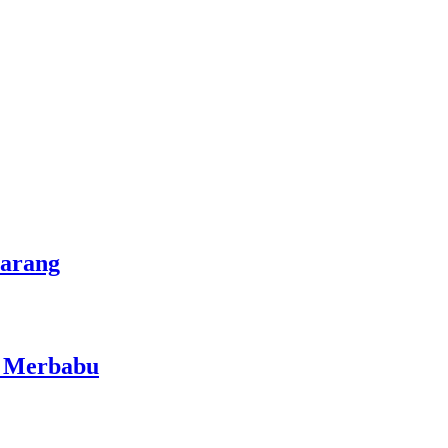
marang
i Merbabu