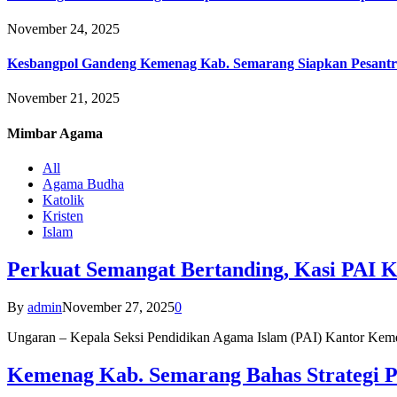
November 24, 2025
Kesbangpol Gandeng Kemenag Kab. Semarang Siapkan Pesantr
November 21, 2025
Mimbar
Agama
All
Agama Budha
Katolik
Kristen
Islam
Perkuat Semangat Bertanding, Kasi PAI 
By
admin
November 27, 2025
0
Ungaran – Kepala Seksi Pendidikan Agama Islam (PAI) Kantor K
Kemenag Kab. Semarang Bahas Strategi P