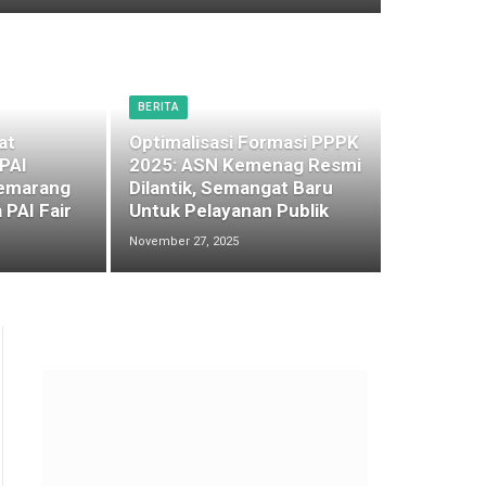
BERITA
at
Optimalisasi Formasi PPPK
 PAI
2025: ASN Kemenag Resmi
emarang
Dilantik, Semangat Baru
 PAI Fair
Untuk Pelayanan Publik
November 27, 2025