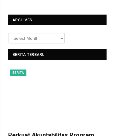
t
ARCHIVES
BERITA TERBARU
BERITA
Perkuat Akuntabilitas Program,