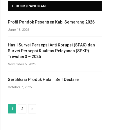
E-BOOK/PANDUAN
Profil Pondok Pesantren Kab. Semarang 2026
June 18, 2026
Hasil Survei Persepsi Anti Korupsi (SPAK) dan
Survei Persepsi Kualitas Pelayanan (SPKP)
Triwulan 3 – 2025
November 5, 2025
Sertifikasi Produk Halal | Self Declare
October 7, 2025
N
1
2
e
x