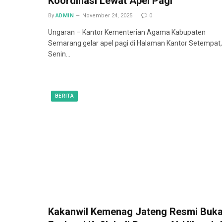
Koordinasi Lewat Apel Pagi
By
ADMIN
November 24, 2025
0
Ungaran – Kantor Kementerian Agama Kabupaten
Semarang gelar apel pagi di Halaman Kantor Setempat,
Senin…
BERITA
Kakanwil Kemenag Jateng Resmi Buk