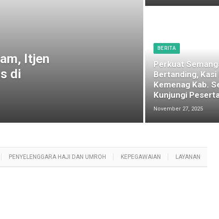
BERITA
am, Itjen
Perkuat Semang
s di
Bertanding, Kasi
Kemenag Kab. S
Kunjungi Peserta
November 27, 2025
PENYELENGGARA HAJI DAN UMROH
KEPEGAWAIAN
LAYANAN