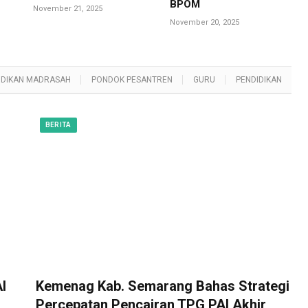
BPOM
November 21, 2025
November 20, 2025
IDIKAN MADRASAH
PONDOK PESANTREN
GURU
PENDIDIKAN
BERITA
I
Kemenag Kab. Semarang Bahas Strategi
Percepatan Pencairan TPG PAI Akhir