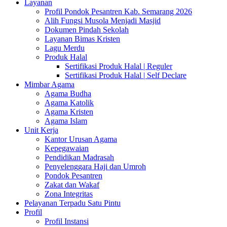
Layanan
Profil Pondok Pesantren Kab. Semarang 2026
Alih Fungsi Musola Menjadi Masjid
Dokumen Pindah Sekolah
Layanan Bimas Kristen
Lagu Merdu
Produk Halal
Sertifikasi Produk Halal | Reguler
Sertifikasi Produk Halal | Self Declare
Mimbar Agama
Agama Budha
Agama Katolik
Agama Kristen
Agama Islam
Unit Kerja
Kantor Urusan Agama
Kepegawaian
Pendidikan Madrasah
Penyelenggara Haji dan Umroh
Pondok Pesantren
Zakat dan Wakaf
Zona Integritas
Pelayanan Terpadu Satu Pintu
Profil
Profil Instansi