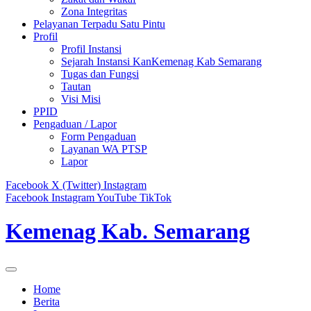
Zona Integritas
Pelayanan Terpadu Satu Pintu
Profil
Profil Instansi
Sejarah Instansi KanKemenag Kab Semarang
Tugas dan Fungsi
Tautan
Visi Misi
PPID
Pengaduan / Lapor
Form Pengaduan
Layanan WA PTSP
Lapor
Facebook
X (Twitter)
Instagram
Facebook
Instagram
YouTube
TikTok
Kemenag Kab. Semarang
Home
Berita