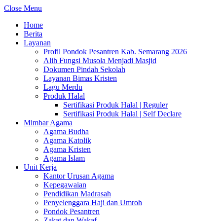
Close Menu
Home
Berita
Layanan
Profil Pondok Pesantren Kab. Semarang 2026
Alih Fungsi Musola Menjadi Masjid
Dokumen Pindah Sekolah
Layanan Bimas Kristen
Lagu Merdu
Produk Halal
Sertifikasi Produk Halal | Reguler
Sertifikasi Produk Halal | Self Declare
Mimbar Agama
Agama Budha
Agama Katolik
Agama Kristen
Agama Islam
Unit Kerja
Kantor Urusan Agama
Kepegawaian
Pendidikan Madrasah
Penyelenggara Haji dan Umroh
Pondok Pesantren
Zakat dan Wakaf