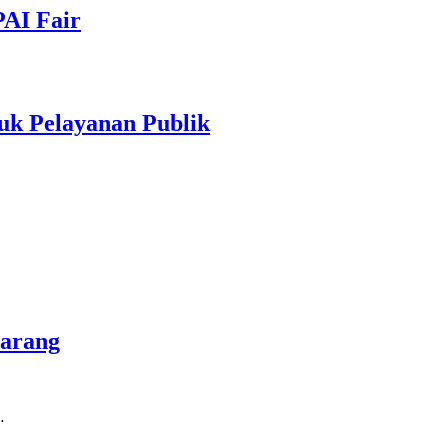
PAI Fair
uk Pelayanan Publik
marang
…