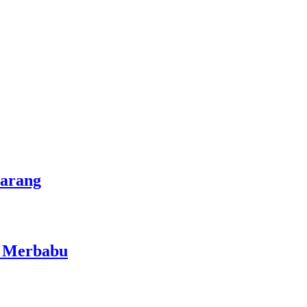
marang
i Merbabu