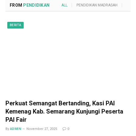
FROM
PENDIDIKAN
ALL
PENDIDIKAN MADRASAH
POND
BERITA
Perkuat Semangat Bertanding, Kasi PAI
Kemenag Kab. Semarang Kunjungi Peserta
PAI Fair
By
ADMIN
November 27, 2025
0