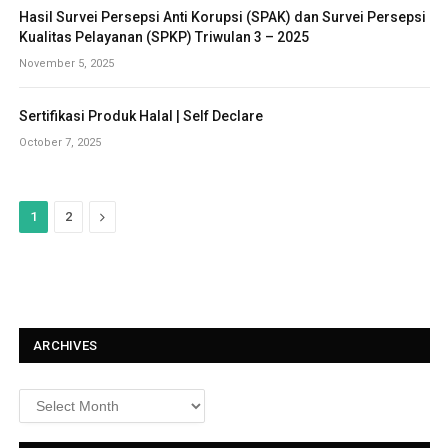
Hasil Survei Persepsi Anti Korupsi (SPAK) dan Survei Persepsi
Kualitas Pelayanan (SPKP) Triwulan 3 – 2025
November 5, 2025
Sertifikasi Produk Halal | Self Declare
October 7, 2025
N
1
2
e
x
t
ARCHIVES