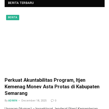
BERITA TERBARU
BERITA
Perkuat Akuntabilitas Program, Itjen
Kemenag Monev Asta Protas di Kabupaten
Semarang
By
ADMIN
December 18, 2025
0
Ungaran (Humas) – Inspektorat Jenderal (Itjen) Kementerian