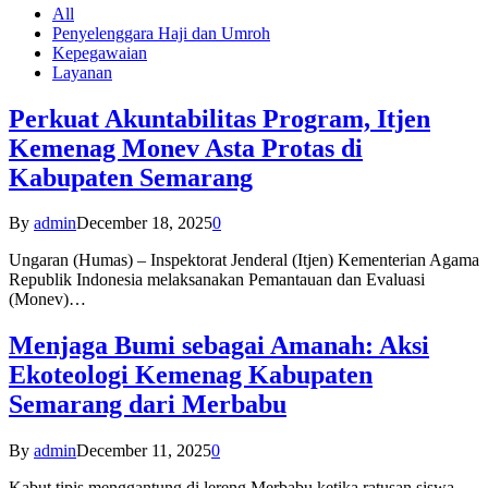
All
Penyelenggara Haji dan Umroh
Kepegawaian
Layanan
Perkuat Akuntabilitas Program, Itjen
Kemenag Monev Asta Protas di
Kabupaten Semarang
By
admin
December 18, 2025
0
Ungaran (Humas) – Inspektorat Jenderal (Itjen) Kementerian Agama
Republik Indonesia melaksanakan Pemantauan dan Evaluasi
(Monev)…
Menjaga Bumi sebagai Amanah: Aksi
Ekoteologi Kemenag Kabupaten
Semarang dari Merbabu
By
admin
December 11, 2025
0
Kabut tipis menggantung di lereng Merbabu ketika ratusan siswa-