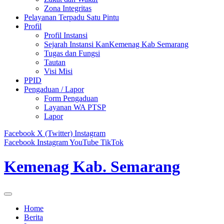
Zona Integritas
Pelayanan Terpadu Satu Pintu
Profil
Profil Instansi
Sejarah Instansi KanKemenag Kab Semarang
Tugas dan Fungsi
Tautan
Visi Misi
PPID
Pengaduan / Lapor
Form Pengaduan
Layanan WA PTSP
Lapor
Facebook
X (Twitter)
Instagram
Facebook
Instagram
YouTube
TikTok
Kemenag Kab. Semarang
Home
Berita