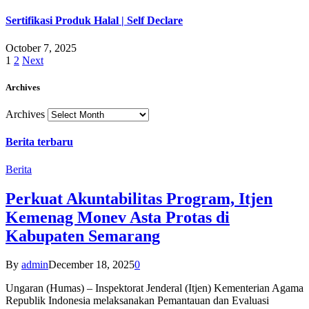
Sertifikasi Produk Halal | Self Declare
October 7, 2025
1
2
Next
Archives
Archives
Berita terbaru
Berita
Perkuat Akuntabilitas Program, Itjen
Kemenag Monev Asta Protas di
Kabupaten Semarang
By
admin
December 18, 2025
0
Ungaran (Humas) – Inspektorat Jenderal (Itjen) Kementerian Agama
Republik Indonesia melaksanakan Pemantauan dan Evaluasi