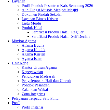
Layanan
Profil Pondok Pesantren Kab. Semarang 2026
Alih Fungsi Musola Menjadi Masjid
Dokumen Pindah Sekolah
Layanan Bimas Kristen
Lagu Merdu
Produk Halal
Sertifikasi Produk Halal | Reguler
Sertifikasi Produk Halal | Self Declare
Mimbar Agama
Agama Budha
Agama Katolik
Agama Kristen
Agama Islam
Unit Kerja
Kantor Urusan Agama
Kepegawaian
Pendidikan Madrasah
Penyelenggara Haji dan Umroh
Pondok Pesantren
Zakat dan Wakaf
Zona Integritas
Pelayanan Terpadu Satu Pintu
Profil
Profil Instansi