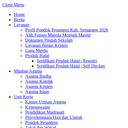
Close Menu
Home
Berita
Layanan
Profil Pondok Pesantren Kab. Semarang 2026
Alih Fungsi Musola Menjadi Masjid
Dokumen Pindah Sekolah
Layanan Bimas Kristen
Lagu Merdu
Produk Halal
Sertifikasi Produk Halal | Reguler
Sertifikasi Produk Halal | Self Declare
Mimbar Agama
Agama Budha
Agama Katolik
Agama Kristen
Agama Islam
Unit Kerja
Kantor Urusan Agama
Kepegawaian
Pendidikan Madrasah
Penyelenggara Haji dan Umroh
Pondok Pesantren
Zakat dan Wakaf