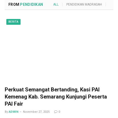
FROM
PENDIDIKAN
ALL
PENDIDIKAN MADRASAH
POND
BERITA
Perkuat Semangat Bertanding, Kasi PAI
Kemenag Kab. Semarang Kunjungi Peserta
PAI Fair
By
ADMIN
November 27, 2025
0