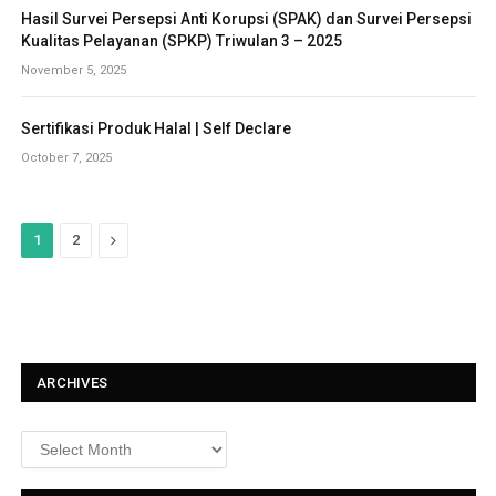
Hasil Survei Persepsi Anti Korupsi (SPAK) dan Survei Persepsi
Kualitas Pelayanan (SPKP) Triwulan 3 – 2025
November 5, 2025
Sertifikasi Produk Halal | Self Declare
October 7, 2025
N
1
2
e
x
t
ARCHIVES