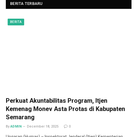
BERITA TERBARU
BERITA
Perkuat Akuntabilitas Program, Itjen
Kemenag Monev Asta Protas di Kabupaten
Semarang
By
ADMIN
December 18, 2025
0
Ungaran (Humas) – Inspektorat Jenderal (Itjen) Kementerian