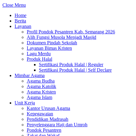
Close Menu
Home
Berita
Layanan
Profil Pondok Pesantren Kab. Semarang 2026
Alih Fungsi Musola Menjadi Masjid
Dokumen Pindah Sekolah
Layanan Bimas Kristen
Lagu Merdu
Produk Halal
Sertifikasi Produk Halal | Reguler
Sertifikasi Produk Halal | Self Declare
Mimbar Agama
Agama Budha
Agama Katolik
Agama Kristen
Agama Islam
Unit Kerja
Kantor Urusan Agama
Kepegawaian
Pendidikan Madrasah
Penyelenggara Haji dan Umroh
Pondok Pesantren
Zakat dan Wakaf