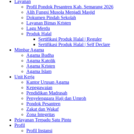
Layanan
Profil Pondok Pesantren Kab. Semarang 2026
Alih Fungsi Musola Menjadi Masjid
Dokumen Pindah Sekolah
Layanan Bimas Kristen
Lagu Merdu
Produk Halal
Sertifikasi Produk Halal | Reguler
Sertifikasi Produk Halal | Self Declare
Mimbar Agama
Agama Budha
Agama Katolik
Agama Kristen
Agama Islam
Unit Kerja
Kantor Urusan Agama
Kepegawaian
Pendidikan Madrasah
Penyelenggara Haji dan Umroh
Pondok Pesantren
Zakat dan Wakaf
Zona Integritas
Pelayanan Terpadu Satu Pintu
Profil
Profil Instansi