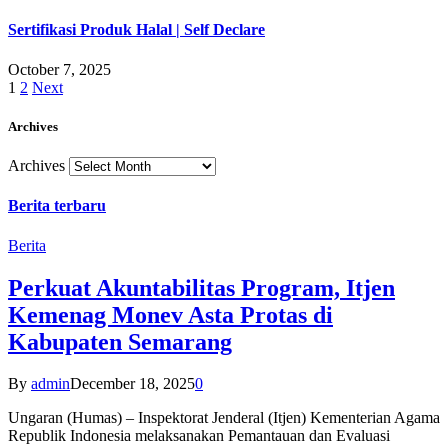
Sertifikasi Produk Halal | Self Declare
October 7, 2025
1
2
Next
Archives
Archives
Berita terbaru
Berita
Perkuat Akuntabilitas Program, Itjen
Kemenag Monev Asta Protas di
Kabupaten Semarang
By
admin
December 18, 2025
0
Ungaran (Humas) – Inspektorat Jenderal (Itjen) Kementerian Agama
Republik Indonesia melaksanakan Pemantauan dan Evaluasi