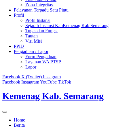
Zona Integritas
Pelayanan Terpadu Satu Pintu
Profil
Profil Instansi
Sejarah Instansi KanKemenag Kab Semarang
Tugas dan Fungsi
Tautan
Visi Misi
PPID
Pengaduan / Lapor
Form Pengaduan
Layanan WA PTSP
Lapor
Facebook
X (Twitter)
Instagram
Facebook
Instagram
YouTube
TikTok
Kemenag Kab. Semarang
Home
Berita