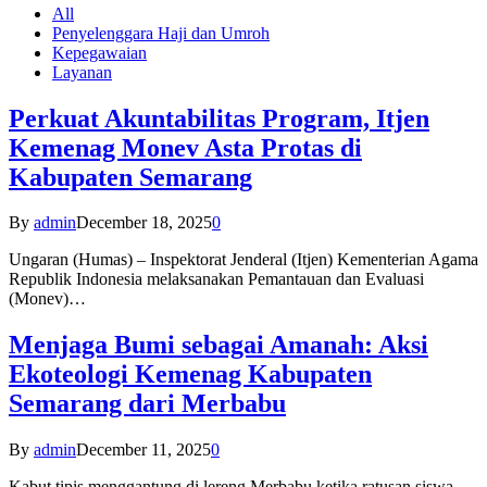
All
Penyelenggara Haji dan Umroh
Kepegawaian
Layanan
Perkuat Akuntabilitas Program, Itjen
Kemenag Monev Asta Protas di
Kabupaten Semarang
By
admin
December 18, 2025
0
Ungaran (Humas) – Inspektorat Jenderal (Itjen) Kementerian Agama
Republik Indonesia melaksanakan Pemantauan dan Evaluasi
(Monev)…
Menjaga Bumi sebagai Amanah: Aksi
Ekoteologi Kemenag Kabupaten
Semarang dari Merbabu
By
admin
December 11, 2025
0
Kabut tipis menggantung di lereng Merbabu ketika ratusan siswa-