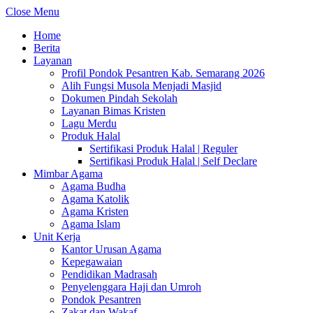
Close Menu
Home
Berita
Layanan
Profil Pondok Pesantren Kab. Semarang 2026
Alih Fungsi Musola Menjadi Masjid
Dokumen Pindah Sekolah
Layanan Bimas Kristen
Lagu Merdu
Produk Halal
Sertifikasi Produk Halal | Reguler
Sertifikasi Produk Halal | Self Declare
Mimbar Agama
Agama Budha
Agama Katolik
Agama Kristen
Agama Islam
Unit Kerja
Kantor Urusan Agama
Kepegawaian
Pendidikan Madrasah
Penyelenggara Haji dan Umroh
Pondok Pesantren
Zakat dan Wakaf