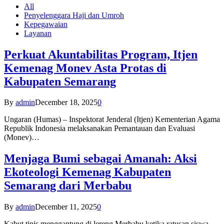
All
Penyelenggara Haji dan Umroh
Kepegawaian
Layanan
Perkuat Akuntabilitas Program, Itjen
Kemenag Monev Asta Protas di
Kabupaten Semarang
By
admin
December 18, 2025
0
Ungaran (Humas) – Inspektorat Jenderal (Itjen) Kementerian Agama
Republik Indonesia melaksanakan Pemantauan dan Evaluasi
(Monev)…
Menjaga Bumi sebagai Amanah: Aksi
Ekoteologi Kemenag Kabupaten
Semarang dari Merbabu
By
admin
December 11, 2025
0
Kabut tipis menggantung di lereng Merbabu ketika ratusan siswa-