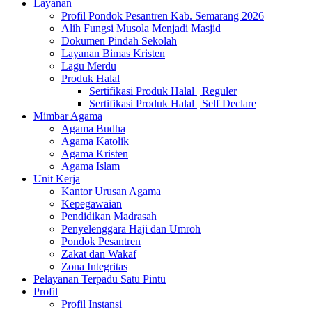
Layanan
Profil Pondok Pesantren Kab. Semarang 2026
Alih Fungsi Musola Menjadi Masjid
Dokumen Pindah Sekolah
Layanan Bimas Kristen
Lagu Merdu
Produk Halal
Sertifikasi Produk Halal | Reguler
Sertifikasi Produk Halal | Self Declare
Mimbar Agama
Agama Budha
Agama Katolik
Agama Kristen
Agama Islam
Unit Kerja
Kantor Urusan Agama
Kepegawaian
Pendidikan Madrasah
Penyelenggara Haji dan Umroh
Pondok Pesantren
Zakat dan Wakaf
Zona Integritas
Pelayanan Terpadu Satu Pintu
Profil
Profil Instansi