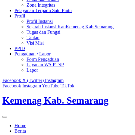
Zona Integritas
Pelayanan Terpadu Satu Pintu
Profil
Profil Instansi
Sejarah Instansi KanKemenag Kab Semarang
Tugas dan Fungsi
Tautan
Visi Misi
PPID
Pengaduan / Lapor
Form Pengaduan
Layanan WA PTSP
Lapor
Facebook
X (Twitter)
Instagram
Facebook
Instagram
YouTube
TikTok
Kemenag Kab. Semarang
Home
Berita