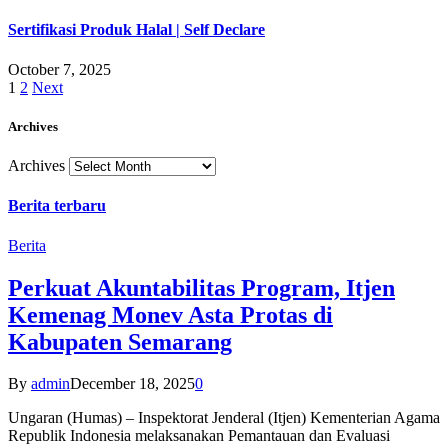
Sertifikasi Produk Halal | Self Declare
October 7, 2025
1
2
Next
Archives
Archives
Berita terbaru
Berita
Perkuat Akuntabilitas Program, Itjen
Kemenag Monev Asta Protas di
Kabupaten Semarang
By
admin
December 18, 2025
0
Ungaran (Humas) – Inspektorat Jenderal (Itjen) Kementerian Agama
Republik Indonesia melaksanakan Pemantauan dan Evaluasi