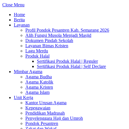
Close Menu
Home
Berita
Layanan
Profil Pondok Pesantren Kab. Semarang 2026
Alih Fungsi Musola Menjadi Masjid
Dokumen Pindah Sekolah
Layanan Bimas Kristen
Lagu Merdu
Produk Halal
Sertifikasi Produk Halal | Reguler
Sertifikasi Produk Halal | Self Declare
Mimbar Agama
Agama Budha
Agama Katolik
Agama Kristen
Agama Islam
Unit Kerja
Kantor Urusan Agama
Kepegawaian
Pendidikan Madrasah
Penyelenggara Haji dan Umroh
Pondok Pesantren
Zakat dan Wakaf