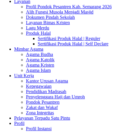
Layanan
Profil Pondok Pesantren Kab. Semarang 2026
Alih Fungsi Musola Menjadi Masjid
Dokumen Pindah Sekolah
Layanan Bimas Kristen
Lagu Merdu
Produk Halal
Sertifikasi Produk Halal | Reguler
Sertifikasi Produk Halal | Self Declare
Mimbar Agama
Agama Budha
Agama Katolik
Agama Kristen
Agama Islam
Unit Kerja
Kantor Urusan Agama
Kepegawaian
Pendidikan Madrasah
Penyelenggara Haji dan Umroh
Pondok Pesantren
Zakat dan Wakaf
Zona Integritas
Pelayanan Terpadu Satu Pintu
Profil
Profil Instansi