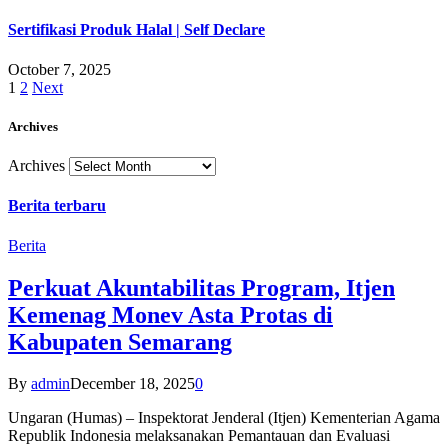
Sertifikasi Produk Halal | Self Declare
October 7, 2025
1
2
Next
Archives
Archives
Berita terbaru
Berita
Perkuat Akuntabilitas Program, Itjen
Kemenag Monev Asta Protas di
Kabupaten Semarang
By
admin
December 18, 2025
0
Ungaran (Humas) – Inspektorat Jenderal (Itjen) Kementerian Agama
Republik Indonesia melaksanakan Pemantauan dan Evaluasi