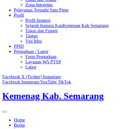
Zona Integritas
Pelayanan Terpadu Satu Pintu
Profil
Profil Instansi
Sejarah Instansi KanKemenag Kab Semarang
Tugas dan Fungsi
Tautan
Visi Misi
PPID
Pengaduan / Lapor
Form Pengaduan
Layanan WA PTSP
Lapor
Facebook
X (Twitter)
Instagram
Facebook
Instagram
YouTube
TikTok
Kemenag Kab. Semarang
Home
Berita