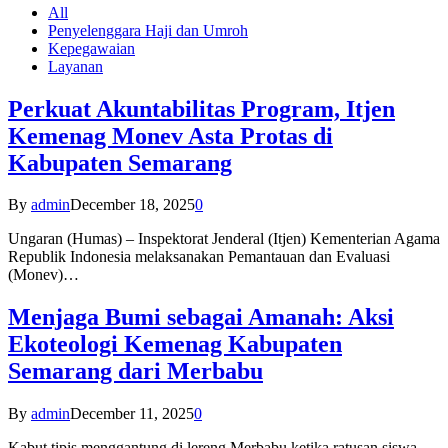
All
Penyelenggara Haji dan Umroh
Kepegawaian
Layanan
Perkuat Akuntabilitas Program, Itjen
Kemenag Monev Asta Protas di
Kabupaten Semarang
By
admin
December 18, 2025
0
Ungaran (Humas) – Inspektorat Jenderal (Itjen) Kementerian Agama
Republik Indonesia melaksanakan Pemantauan dan Evaluasi
(Monev)…
Menjaga Bumi sebagai Amanah: Aksi
Ekoteologi Kemenag Kabupaten
Semarang dari Merbabu
By
admin
December 11, 2025
0
Kabut tipis menggantung di lereng Merbabu ketika ratusan siswa-