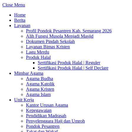
Close Menu
Home
Berita
Layanan
Profil Pondok Pesantren Kab. Semarang 2026
Alih Fungsi Musola Menjadi Masjid
Dokumen Pindah Sekolah
Layanan Bimas Kristen
Lagu Merdu
Produk Halal
Sertifikasi Produk Halal | Reguler
Sertifikasi Produk Halal | Self Declare
Mimbar Agama
Agama Budha
Agama Katolik
Agama Kristen
Agama Islam
Unit Kerja
Kantor Urusan Agama
Kepegawaian
Pendidikan Madrasah
Penyelenggara Haji dan Umroh
Pondok Pesantren
Zakat dan Wakaf