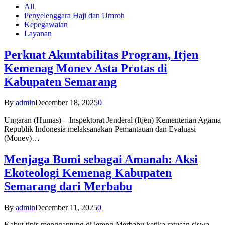
All
Penyelenggara Haji dan Umroh
Kepegawaian
Layanan
Perkuat Akuntabilitas Program, Itjen
Kemenag Monev Asta Protas di
Kabupaten Semarang
By
admin
December 18, 2025
0
Ungaran (Humas) – Inspektorat Jenderal (Itjen) Kementerian Agama
Republik Indonesia melaksanakan Pemantauan dan Evaluasi
(Monev)…
Menjaga Bumi sebagai Amanah: Aksi
Ekoteologi Kemenag Kabupaten
Semarang dari Merbabu
By
admin
December 11, 2025
0
Kabut tipis menggantung di lereng Merbabu ketika ratusan siswa-