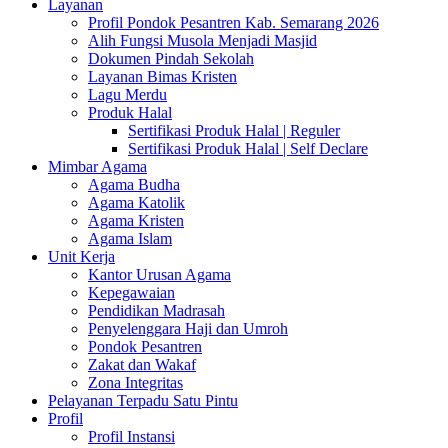
Layanan
Profil Pondok Pesantren Kab. Semarang 2026
Alih Fungsi Musola Menjadi Masjid
Dokumen Pindah Sekolah
Layanan Bimas Kristen
Lagu Merdu
Produk Halal
Sertifikasi Produk Halal | Reguler
Sertifikasi Produk Halal | Self Declare
Mimbar Agama
Agama Budha
Agama Katolik
Agama Kristen
Agama Islam
Unit Kerja
Kantor Urusan Agama
Kepegawaian
Pendidikan Madrasah
Penyelenggara Haji dan Umroh
Pondok Pesantren
Zakat dan Wakaf
Zona Integritas
Pelayanan Terpadu Satu Pintu
Profil
Profil Instansi