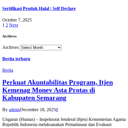
Sertifikasi Produk Halal | Self Declare
October 7, 2025
1
2
Next
Archives
Archives
Berita terbaru
Berita
Perkuat Akuntabilitas Program, Itjen
Kemenag Monev Asta Protas di
Kabupaten Semarang
By
admin
December 18, 2025
0
Ungaran (Humas) – Inspektorat Jenderal (Itjen) Kementerian Agama
Republik Indonesia melaksanakan Pemantauan dan Evaluasi