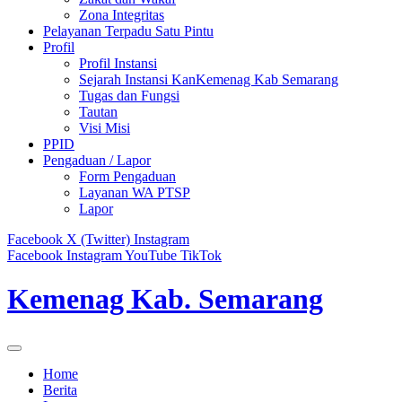
Zona Integritas
Pelayanan Terpadu Satu Pintu
Profil
Profil Instansi
Sejarah Instansi KanKemenag Kab Semarang
Tugas dan Fungsi
Tautan
Visi Misi
PPID
Pengaduan / Lapor
Form Pengaduan
Layanan WA PTSP
Lapor
Facebook
X (Twitter)
Instagram
Facebook
Instagram
YouTube
TikTok
Kemenag Kab. Semarang
Home
Berita