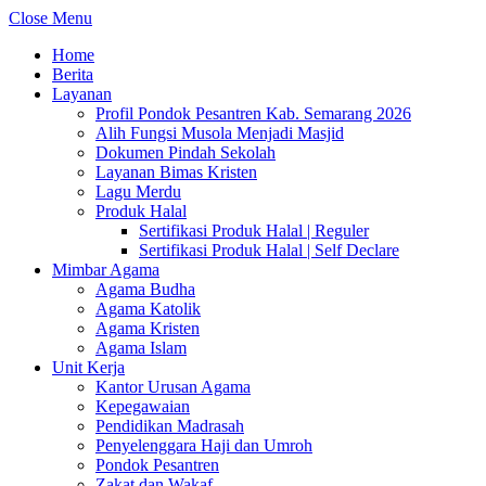
Close Menu
Home
Berita
Layanan
Profil Pondok Pesantren Kab. Semarang 2026
Alih Fungsi Musola Menjadi Masjid
Dokumen Pindah Sekolah
Layanan Bimas Kristen
Lagu Merdu
Produk Halal
Sertifikasi Produk Halal | Reguler
Sertifikasi Produk Halal | Self Declare
Mimbar Agama
Agama Budha
Agama Katolik
Agama Kristen
Agama Islam
Unit Kerja
Kantor Urusan Agama
Kepegawaian
Pendidikan Madrasah
Penyelenggara Haji dan Umroh
Pondok Pesantren
Zakat dan Wakaf