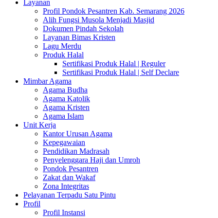
Layanan
Profil Pondok Pesantren Kab. Semarang 2026
Alih Fungsi Musola Menjadi Masjid
Dokumen Pindah Sekolah
Layanan Bimas Kristen
Lagu Merdu
Produk Halal
Sertifikasi Produk Halal | Reguler
Sertifikasi Produk Halal | Self Declare
Mimbar Agama
Agama Budha
Agama Katolik
Agama Kristen
Agama Islam
Unit Kerja
Kantor Urusan Agama
Kepegawaian
Pendidikan Madrasah
Penyelenggara Haji dan Umroh
Pondok Pesantren
Zakat dan Wakaf
Zona Integritas
Pelayanan Terpadu Satu Pintu
Profil
Profil Instansi