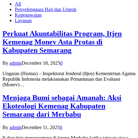
All
Penyelenggara Haji dan Umroh
Kepegawaian
Layanan
Perkuat Akuntabilitas Program, Itjen
Kemenag Monev Asta Protas di
Kabupaten Semarang
By
admin
December 18, 2025
0
Ungaran (Humas) – Inspektorat Jenderal (Itjen) Kementerian Agama
Republik Indonesia melaksanakan Pemantauan dan Evaluasi
(Monev)…
Menjaga Bumi sebagai Amanah: Aksi
Ekoteologi Kemenag Kabupaten
Semarang dari Merbabu
By
admin
December 11, 2025
0
Kabut tipis menggantung di lereng Merbabu ketika ratusan siswa-