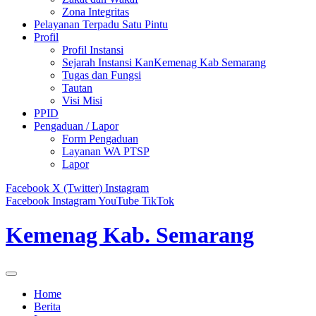
Zona Integritas
Pelayanan Terpadu Satu Pintu
Profil
Profil Instansi
Sejarah Instansi KanKemenag Kab Semarang
Tugas dan Fungsi
Tautan
Visi Misi
PPID
Pengaduan / Lapor
Form Pengaduan
Layanan WA PTSP
Lapor
Facebook
X (Twitter)
Instagram
Facebook
Instagram
YouTube
TikTok
Kemenag Kab. Semarang
Home
Berita