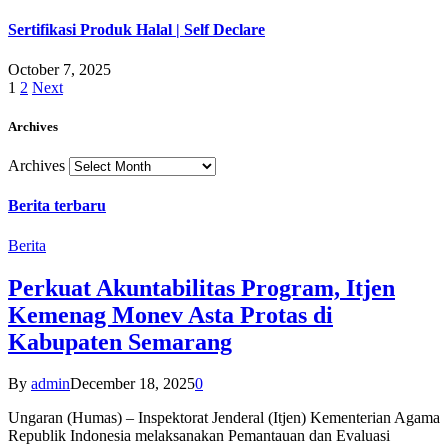
Sertifikasi Produk Halal | Self Declare
October 7, 2025
1
2
Next
Archives
Archives
Berita terbaru
Berita
Perkuat Akuntabilitas Program, Itjen
Kemenag Monev Asta Protas di
Kabupaten Semarang
By
admin
December 18, 2025
0
Ungaran (Humas) – Inspektorat Jenderal (Itjen) Kementerian Agama
Republik Indonesia melaksanakan Pemantauan dan Evaluasi