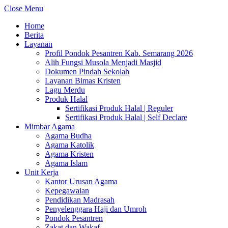
Close Menu
Home
Berita
Layanan
Profil Pondok Pesantren Kab. Semarang 2026
Alih Fungsi Musola Menjadi Masjid
Dokumen Pindah Sekolah
Layanan Bimas Kristen
Lagu Merdu
Produk Halal
Sertifikasi Produk Halal | Reguler
Sertifikasi Produk Halal | Self Declare
Mimbar Agama
Agama Budha
Agama Katolik
Agama Kristen
Agama Islam
Unit Kerja
Kantor Urusan Agama
Kepegawaian
Pendidikan Madrasah
Penyelenggara Haji dan Umroh
Pondok Pesantren
Zakat dan Wakaf