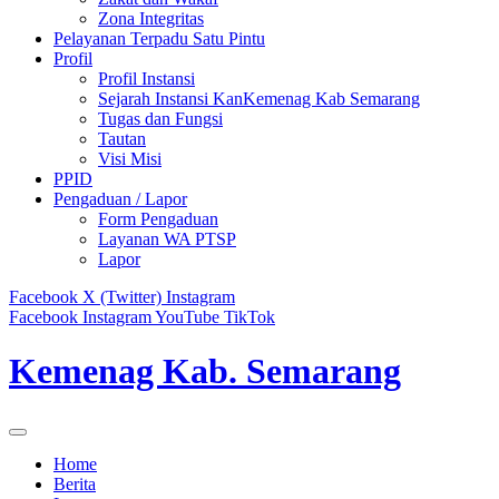
Zona Integritas
Pelayanan Terpadu Satu Pintu
Profil
Profil Instansi
Sejarah Instansi KanKemenag Kab Semarang
Tugas dan Fungsi
Tautan
Visi Misi
PPID
Pengaduan / Lapor
Form Pengaduan
Layanan WA PTSP
Lapor
Facebook
X (Twitter)
Instagram
Facebook
Instagram
YouTube
TikTok
Kemenag Kab. Semarang
Home
Berita