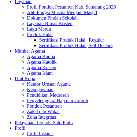
Layanan
Profil Pondok Pesantren Kab. Semarang 2026
Alih Fungsi Musola Menjadi Masjid
Dokumen Pindah Sekolah
Layanan Bimas Kristen
Lagu Merdu
Produk Halal
Sertifikasi Produk Halal | Reguler
Sertifikasi Produk Halal | Self Declare
Mimbar Agama
Agama Budha
Agama Katolik
Agama Kristen
Agama Islam
Unit Kerja
Kantor Urusan Agama
Kepegawaian
Pendidikan Madrasah
Penyelenggara Haji dan Umroh
Pondok Pesantren
Zakat dan Wakaf
Zona Integritas
Pelayanan Terpadu Satu Pintu
Profil
Profil Instansi