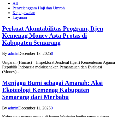
All
Penyelenggara Haji dan Umroh
Kepegawaian
Layanan
Perkuat Akuntabilitas Program, Itjen
Kemenag Monev Asta Protas di
Kabupaten Semarang
By
admin
December 18, 2025
0
Ungaran (Humas) – Inspektorat Jenderal (Itjen) Kementerian Agama
Republik Indonesia melaksanakan Pemantauan dan Evaluasi
(Monev)…
Menjaga Bumi sebagai Amanah: Aksi
Ekoteologi Kemenag Kabupaten
Semarang dari Merbabu
By
admin
December 11, 2025
0
Kabut tipis menggantung di lereng Merbabu ketika ratusan siswa-