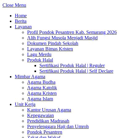
Close Menu
Home
Berita
Layanan
Profil Pondok Pesantren Kab. Semarang 2026
Alih Fungsi Musola Menjadi Masjid
Dokumen Pindah Sekolah
Layanan Bimas Kristen
Lagu Merdu
Produk Halal
Sertifikasi Produk Halal | Reguler
Sertifikasi Produk Halal | Self Declare
Mimbar Agama
Agama Budha
Agama Katolik
Agama Kristen
Agama Islam
Unit Kerja
Kantor Urusan Agama
Kepegawaian
Pendidikan Madrasah
Penyelenggara Haji dan Umroh
Pondok Pesantren
Zakat dan Wakaf