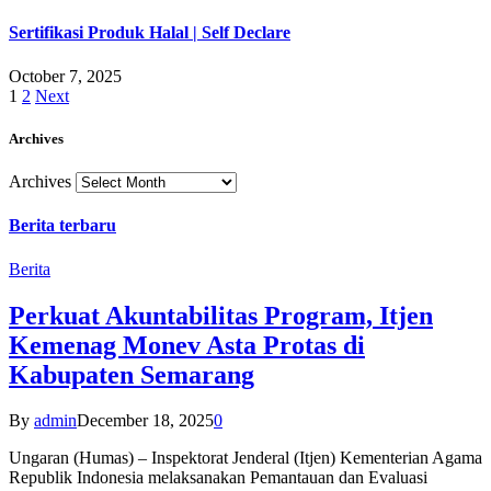
Sertifikasi Produk Halal | Self Declare
October 7, 2025
1
2
Next
Archives
Archives
Berita terbaru
Berita
Perkuat Akuntabilitas Program, Itjen
Kemenag Monev Asta Protas di
Kabupaten Semarang
By
admin
December 18, 2025
0
Ungaran (Humas) – Inspektorat Jenderal (Itjen) Kementerian Agama
Republik Indonesia melaksanakan Pemantauan dan Evaluasi