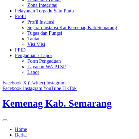
Zona Integritas
Pelayanan Terpadu Satu Pintu
Profil
Profil Instansi
Sejarah Instansi KanKemenag Kab Semarang
Tugas dan Fungsi
Tautan
Visi Misi
PPID
Pengaduan / Lapor
Form Pengaduan
Layanan WA PTSP
Lapor
Facebook
X (Twitter)
Instagram
Facebook
Instagram
YouTube
TikTok
Kemenag Kab. Semarang
Home
Berita