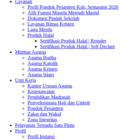
Layanan
Profil Pondok Pesantren Kab. Semarang 2026
Alih Fungsi Musola Menjadi Masjid
Dokumen Pindah Sekolah
Layanan Bimas Kristen
Lagu Merdu
Produk Halal
Sertifikasi Produk Halal | Reguler
Sertifikasi Produk Halal | Self Declare
Mimbar Agama
Agama Budha
Agama Katolik
Agama Kristen
Agama Islam
Unit Kerja
Kantor Urusan Agama
Kepegawaian
Pendidikan Madrasah
Penyelenggara Haji dan Umroh
Pondok Pesantren
Zakat dan Wakaf
Zona Integritas
Pelayanan Terpadu Satu Pintu
Profil
Profil Instansi