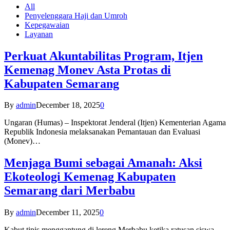
All
Penyelenggara Haji dan Umroh
Kepegawaian
Layanan
Perkuat Akuntabilitas Program, Itjen
Kemenag Monev Asta Protas di
Kabupaten Semarang
By
admin
December 18, 2025
0
Ungaran (Humas) – Inspektorat Jenderal (Itjen) Kementerian Agama
Republik Indonesia melaksanakan Pemantauan dan Evaluasi
(Monev)…
Menjaga Bumi sebagai Amanah: Aksi
Ekoteologi Kemenag Kabupaten
Semarang dari Merbabu
By
admin
December 11, 2025
0
Kabut tipis menggantung di lereng Merbabu ketika ratusan siswa-