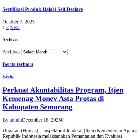
Sertifikasi Produk Halal | Self Declare
October 7, 2025
1
2
Next
Archives
Archives
Berita terbaru
Berita
Perkuat Akuntabilitas Program, Itjen
Kemenag Monev Asta Protas di
Kabupaten Semarang
By
admin
December 18, 2025
0
Ungaran (Humas) – Inspektorat Jenderal (Itjen) Kementerian Agama
Republik Indonesia melaksanakan Pemantauan dan Evaluasi