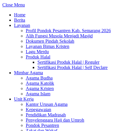
Close Menu
Home
Berita
Layanan
Profil Pondok Pesantren Kab. Semarang 2026
Alih Fungsi Musola Menjadi Masjid
Dokumen Pindah Sekolah
Layanan Bimas Kristen
Lagu Merdu
Produk Halal
Sertifikasi Produk Halal | Reguler
Sertifikasi Produk Halal | Self Declare
Mimbar Agama
Agama Budha
Agama Katolik
Agama Kristen
Agama Islam
Unit Kerja
Kantor Urusan Agama
Kepegawaian
Pendidikan Madrasah
Penyelenggara Haji dan Umroh
Pondok Pesantren
Zakat dan Wakaf