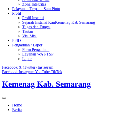
Zona Integritas
Pelayanan Terpadu Satu Pintu
Profil
Profil Instansi
Sejarah Instansi KanKemenag Kab Semarang
Tugas dan Fungsi
Tautan
Visi Misi
PPID
Pengaduan / Lapor
Form Pengaduan
Layanan WA PTSP
Lapor
Facebook
X (Twitter)
Instagram
Facebook
Instagram
YouTube
TikTok
Kemenag Kab. Semarang
Home
Berita