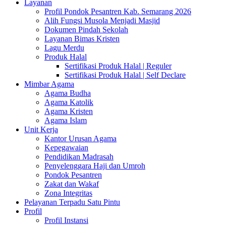
Layanan
Profil Pondok Pesantren Kab. Semarang 2026
Alih Fungsi Musola Menjadi Masjid
Dokumen Pindah Sekolah
Layanan Bimas Kristen
Lagu Merdu
Produk Halal
Sertifikasi Produk Halal | Reguler
Sertifikasi Produk Halal | Self Declare
Mimbar Agama
Agama Budha
Agama Katolik
Agama Kristen
Agama Islam
Unit Kerja
Kantor Urusan Agama
Kepegawaian
Pendidikan Madrasah
Penyelenggara Haji dan Umroh
Pondok Pesantren
Zakat dan Wakaf
Zona Integritas
Pelayanan Terpadu Satu Pintu
Profil
Profil Instansi