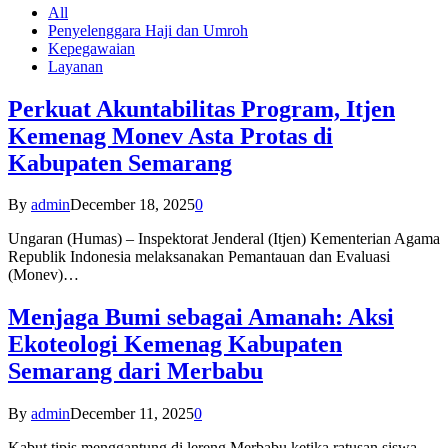
All
Penyelenggara Haji dan Umroh
Kepegawaian
Layanan
Perkuat Akuntabilitas Program, Itjen
Kemenag Monev Asta Protas di
Kabupaten Semarang
By
admin
December 18, 2025
0
Ungaran (Humas) – Inspektorat Jenderal (Itjen) Kementerian Agama
Republik Indonesia melaksanakan Pemantauan dan Evaluasi
(Monev)…
Menjaga Bumi sebagai Amanah: Aksi
Ekoteologi Kemenag Kabupaten
Semarang dari Merbabu
By
admin
December 11, 2025
0
Kabut tipis menggantung di lereng Merbabu ketika ratusan siswa-