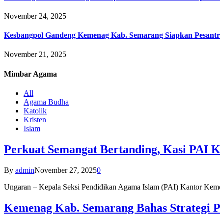
November 24, 2025
Kesbangpol Gandeng Kemenag Kab. Semarang Siapkan Pesantr
November 21, 2025
Mimbar
Agama
All
Agama Budha
Katolik
Kristen
Islam
Perkuat Semangat Bertanding, Kasi PAI 
By
admin
November 27, 2025
0
Ungaran – Kepala Seksi Pendidikan Agama Islam (PAI) Kantor K
Kemenag Kab. Semarang Bahas Strategi P