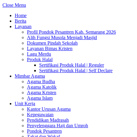
Close Menu
Home
Berita
Layanan
Profil Pondok Pesantren Kab. Semarang 2026
Alih Fungsi Musola Menjadi Masjid
Dokumen Pindah Sekolah
Layanan Bimas Kristen
Lagu Merdu
Produk Halal
Sertifikasi Produk Halal | Reguler
Sertifikasi Produk Halal | Self Declare
Mimbar Agama
Agama Budha
Agama Katolik
Agama Kristen
Agama Islam
Unit Kerja
Kantor Urusan Agama
Kepegawaian
Pendidikan Madrasah
Penyelenggara Haji dan Umroh
Pondok Pesantren
Zakat dan Wakaf