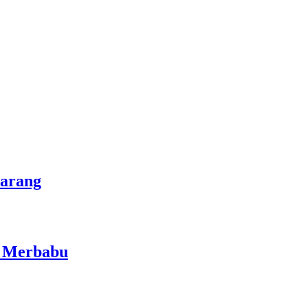
marang
i Merbabu