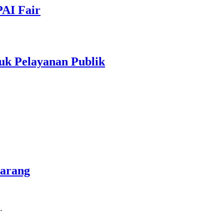
PAI Fair
uk Pelayanan Publik
marang
…