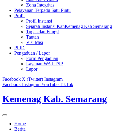
Zona Integritas
Pelayanan Terpadu Satu Pintu
Profil
Profil Instansi
Sejarah Instansi KanKemenag Kab Semarang
Tugas dan Fungsi
Tautan
Visi Misi
PPID
Pengaduan / Lapor
Form Pengaduan
Layanan WA PTSP
Lapor
Facebook
X (Twitter)
Instagram
Facebook
Instagram
YouTube
TikTok
Kemenag Kab. Semarang
Home
Berita