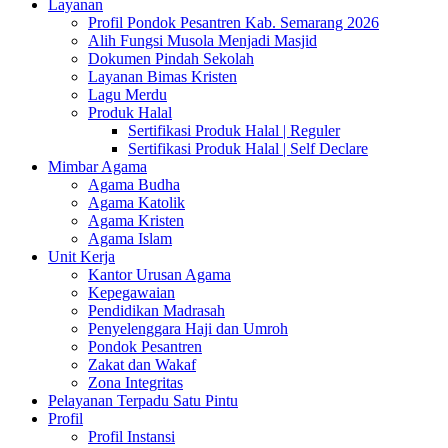
Layanan
Profil Pondok Pesantren Kab. Semarang 2026
Alih Fungsi Musola Menjadi Masjid
Dokumen Pindah Sekolah
Layanan Bimas Kristen
Lagu Merdu
Produk Halal
Sertifikasi Produk Halal | Reguler
Sertifikasi Produk Halal | Self Declare
Mimbar Agama
Agama Budha
Agama Katolik
Agama Kristen
Agama Islam
Unit Kerja
Kantor Urusan Agama
Kepegawaian
Pendidikan Madrasah
Penyelenggara Haji dan Umroh
Pondok Pesantren
Zakat dan Wakaf
Zona Integritas
Pelayanan Terpadu Satu Pintu
Profil
Profil Instansi