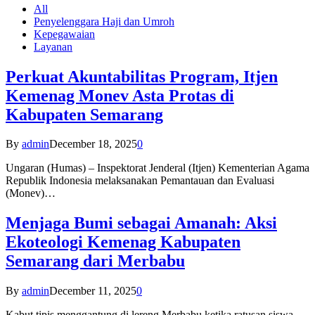
All
Penyelenggara Haji dan Umroh
Kepegawaian
Layanan
Perkuat Akuntabilitas Program, Itjen
Kemenag Monev Asta Protas di
Kabupaten Semarang
By
admin
December 18, 2025
0
Ungaran (Humas) – Inspektorat Jenderal (Itjen) Kementerian Agama
Republik Indonesia melaksanakan Pemantauan dan Evaluasi
(Monev)…
Menjaga Bumi sebagai Amanah: Aksi
Ekoteologi Kemenag Kabupaten
Semarang dari Merbabu
By
admin
December 11, 2025
0
Kabut tipis menggantung di lereng Merbabu ketika ratusan siswa-