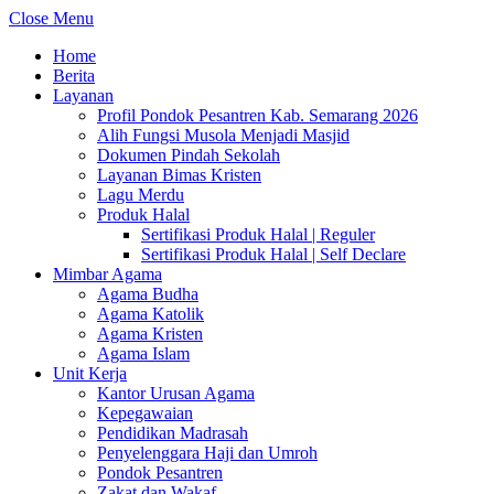
Close Menu
Home
Berita
Layanan
Profil Pondok Pesantren Kab. Semarang 2026
Alih Fungsi Musola Menjadi Masjid
Dokumen Pindah Sekolah
Layanan Bimas Kristen
Lagu Merdu
Produk Halal
Sertifikasi Produk Halal | Reguler
Sertifikasi Produk Halal | Self Declare
Mimbar Agama
Agama Budha
Agama Katolik
Agama Kristen
Agama Islam
Unit Kerja
Kantor Urusan Agama
Kepegawaian
Pendidikan Madrasah
Penyelenggara Haji dan Umroh
Pondok Pesantren
Zakat dan Wakaf