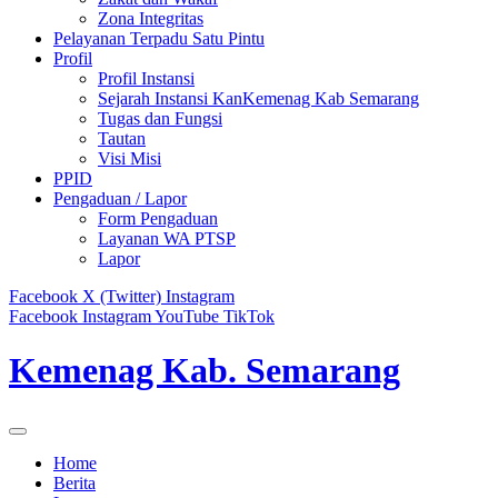
Zona Integritas
Pelayanan Terpadu Satu Pintu
Profil
Profil Instansi
Sejarah Instansi KanKemenag Kab Semarang
Tugas dan Fungsi
Tautan
Visi Misi
PPID
Pengaduan / Lapor
Form Pengaduan
Layanan WA PTSP
Lapor
Facebook
X (Twitter)
Instagram
Facebook
Instagram
YouTube
TikTok
Kemenag Kab. Semarang
Home
Berita