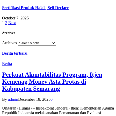
Sertifikasi Produk Halal | Self Declare
October 7, 2025
1
2
Next
Archives
Archives
Berita terbaru
Berita
Perkuat Akuntabilitas Program, Itjen
Kemenag Monev Asta Protas di
Kabupaten Semarang
By
admin
December 18, 2025
0
Ungaran (Humas) – Inspektorat Jenderal (Itjen) Kementerian Agama
Republik Indonesia melaksanakan Pemantauan dan Evaluasi