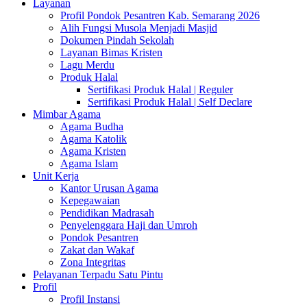
Layanan
Profil Pondok Pesantren Kab. Semarang 2026
Alih Fungsi Musola Menjadi Masjid
Dokumen Pindah Sekolah
Layanan Bimas Kristen
Lagu Merdu
Produk Halal
Sertifikasi Produk Halal | Reguler
Sertifikasi Produk Halal | Self Declare
Mimbar Agama
Agama Budha
Agama Katolik
Agama Kristen
Agama Islam
Unit Kerja
Kantor Urusan Agama
Kepegawaian
Pendidikan Madrasah
Penyelenggara Haji dan Umroh
Pondok Pesantren
Zakat dan Wakaf
Zona Integritas
Pelayanan Terpadu Satu Pintu
Profil
Profil Instansi