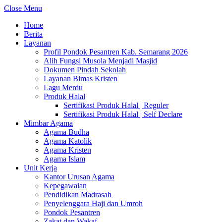
Close Menu
Home
Berita
Layanan
Profil Pondok Pesantren Kab. Semarang 2026
Alih Fungsi Musola Menjadi Masjid
Dokumen Pindah Sekolah
Layanan Bimas Kristen
Lagu Merdu
Produk Halal
Sertifikasi Produk Halal | Reguler
Sertifikasi Produk Halal | Self Declare
Mimbar Agama
Agama Budha
Agama Katolik
Agama Kristen
Agama Islam
Unit Kerja
Kantor Urusan Agama
Kepegawaian
Pendidikan Madrasah
Penyelenggara Haji dan Umroh
Pondok Pesantren
Zakat dan Wakaf