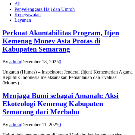
All
Penyelenggara Haji dan Umroh
Kepegawaian
Layanan
Perkuat Akuntabilitas Program, Itjen
Kemenag Monev Asta Protas di
Kabupaten Semarang
By
admin
December 18, 2025
0
Ungaran (Humas) – Inspektorat Jenderal (Itjen) Kementerian Agama
Republik Indonesia melaksanakan Pemantauan dan Evaluasi
(Monev)…
Menjaga Bumi sebagai Amanah: Aksi
Ekoteologi Kemenag Kabupaten
Semarang dari Merbabu
By
admin
December 11, 2025
0
Kabut tipis menggantung di lereng Merbabu ketika ratusan siswa-