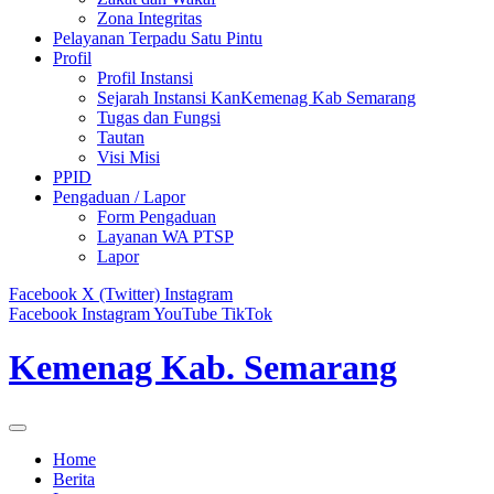
Zona Integritas
Pelayanan Terpadu Satu Pintu
Profil
Profil Instansi
Sejarah Instansi KanKemenag Kab Semarang
Tugas dan Fungsi
Tautan
Visi Misi
PPID
Pengaduan / Lapor
Form Pengaduan
Layanan WA PTSP
Lapor
Facebook
X (Twitter)
Instagram
Facebook
Instagram
YouTube
TikTok
Kemenag Kab. Semarang
Home
Berita