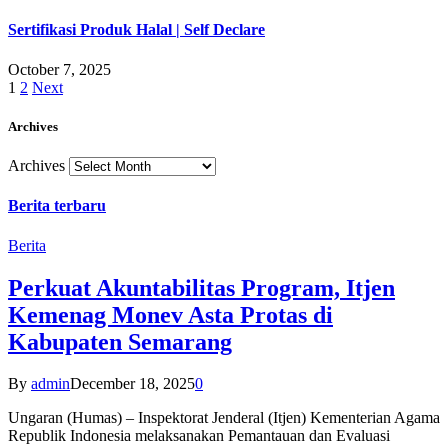
Sertifikasi Produk Halal | Self Declare
October 7, 2025
1
2
Next
Archives
Archives
Berita terbaru
Berita
Perkuat Akuntabilitas Program, Itjen
Kemenag Monev Asta Protas di
Kabupaten Semarang
By
admin
December 18, 2025
0
Ungaran (Humas) – Inspektorat Jenderal (Itjen) Kementerian Agama
Republik Indonesia melaksanakan Pemantauan dan Evaluasi