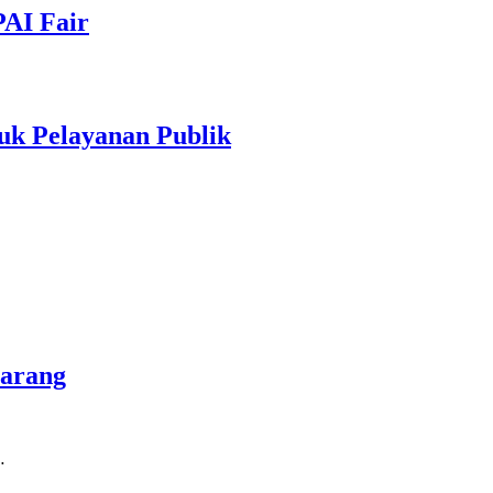
PAI Fair
uk Pelayanan Publik
marang
…