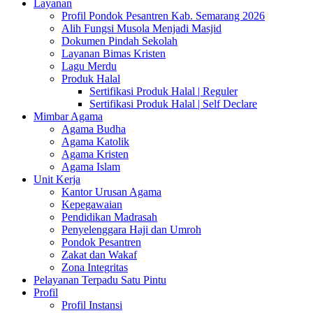
Layanan
Profil Pondok Pesantren Kab. Semarang 2026
Alih Fungsi Musola Menjadi Masjid
Dokumen Pindah Sekolah
Layanan Bimas Kristen
Lagu Merdu
Produk Halal
Sertifikasi Produk Halal | Reguler
Sertifikasi Produk Halal | Self Declare
Mimbar Agama
Agama Budha
Agama Katolik
Agama Kristen
Agama Islam
Unit Kerja
Kantor Urusan Agama
Kepegawaian
Pendidikan Madrasah
Penyelenggara Haji dan Umroh
Pondok Pesantren
Zakat dan Wakaf
Zona Integritas
Pelayanan Terpadu Satu Pintu
Profil
Profil Instansi