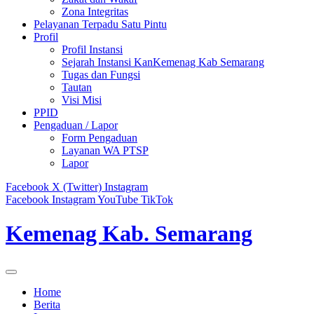
Zona Integritas
Pelayanan Terpadu Satu Pintu
Profil
Profil Instansi
Sejarah Instansi KanKemenag Kab Semarang
Tugas dan Fungsi
Tautan
Visi Misi
PPID
Pengaduan / Lapor
Form Pengaduan
Layanan WA PTSP
Lapor
Facebook
X (Twitter)
Instagram
Facebook
Instagram
YouTube
TikTok
Kemenag Kab. Semarang
Home
Berita