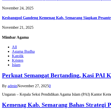
November 24, 2025
Kesbangpol Gandeng Kemenag Kab. Semarang Siapkan Pesantr
November 21, 2025
Mimbar
Agama
All
Agama Budha
Katolik
Kristen
Islam
Perkuat Semangat Bertanding, Kasi PAI 
By
admin
November 27, 2025
0
Ungaran – Kepala Seksi Pendidikan Agama Islam (PAI) Kantor K
Kemenag Kab. Semarang Bahas Strategi P