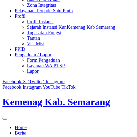
Zona Integritas
Pelayanan Terpadu Satu Pintu
Profil
Profil Instansi
Sejarah Instansi KanKemenag Kab Semarang
Tugas dan Fungsi
Tautan
Visi Misi
PPID
Pengaduan / Lapor
Form Pengaduan
Layanan WA PTSP
Lapor
Facebook
X (Twitter)
Instagram
Facebook
Instagram
YouTube
TikTok
Kemenag Kab. Semarang
Home
Berita