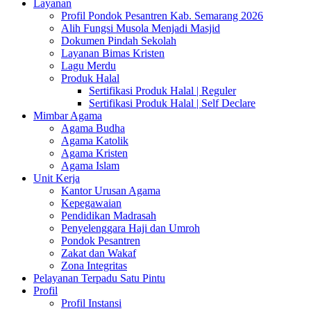
Layanan
Profil Pondok Pesantren Kab. Semarang 2026
Alih Fungsi Musola Menjadi Masjid
Dokumen Pindah Sekolah
Layanan Bimas Kristen
Lagu Merdu
Produk Halal
Sertifikasi Produk Halal | Reguler
Sertifikasi Produk Halal | Self Declare
Mimbar Agama
Agama Budha
Agama Katolik
Agama Kristen
Agama Islam
Unit Kerja
Kantor Urusan Agama
Kepegawaian
Pendidikan Madrasah
Penyelenggara Haji dan Umroh
Pondok Pesantren
Zakat dan Wakaf
Zona Integritas
Pelayanan Terpadu Satu Pintu
Profil
Profil Instansi