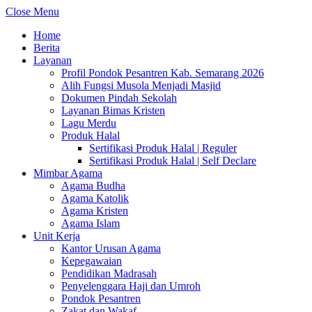
Close Menu
Home
Berita
Layanan
Profil Pondok Pesantren Kab. Semarang 2026
Alih Fungsi Musola Menjadi Masjid
Dokumen Pindah Sekolah
Layanan Bimas Kristen
Lagu Merdu
Produk Halal
Sertifikasi Produk Halal | Reguler
Sertifikasi Produk Halal | Self Declare
Mimbar Agama
Agama Budha
Agama Katolik
Agama Kristen
Agama Islam
Unit Kerja
Kantor Urusan Agama
Kepegawaian
Pendidikan Madrasah
Penyelenggara Haji dan Umroh
Pondok Pesantren
Zakat dan Wakaf