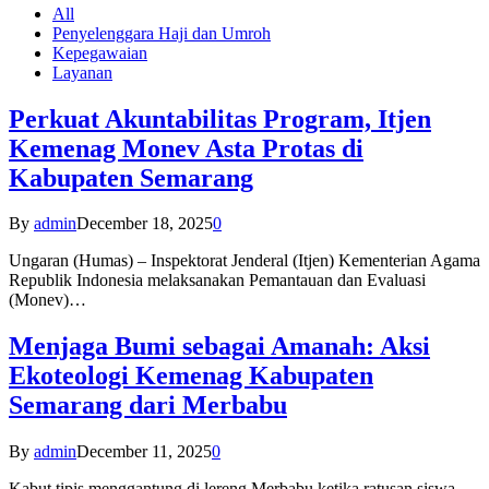
All
Penyelenggara Haji dan Umroh
Kepegawaian
Layanan
Perkuat Akuntabilitas Program, Itjen
Kemenag Monev Asta Protas di
Kabupaten Semarang
By
admin
December 18, 2025
0
Ungaran (Humas) – Inspektorat Jenderal (Itjen) Kementerian Agama
Republik Indonesia melaksanakan Pemantauan dan Evaluasi
(Monev)…
Menjaga Bumi sebagai Amanah: Aksi
Ekoteologi Kemenag Kabupaten
Semarang dari Merbabu
By
admin
December 11, 2025
0
Kabut tipis menggantung di lereng Merbabu ketika ratusan siswa-