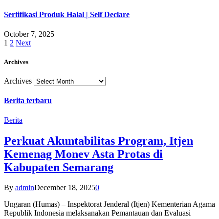
Sertifikasi Produk Halal | Self Declare
October 7, 2025
1
2
Next
Archives
Archives
Berita terbaru
Berita
Perkuat Akuntabilitas Program, Itjen
Kemenag Monev Asta Protas di
Kabupaten Semarang
By
admin
December 18, 2025
0
Ungaran (Humas) – Inspektorat Jenderal (Itjen) Kementerian Agama
Republik Indonesia melaksanakan Pemantauan dan Evaluasi