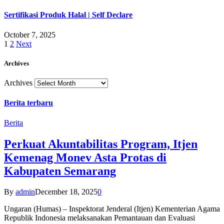
Sertifikasi Produk Halal | Self Declare
October 7, 2025
1
2
Next
Archives
Archives
Berita terbaru
Berita
Perkuat Akuntabilitas Program, Itjen
Kemenag Monev Asta Protas di
Kabupaten Semarang
By
admin
December 18, 2025
0
Ungaran (Humas) – Inspektorat Jenderal (Itjen) Kementerian Agama
Republik Indonesia melaksanakan Pemantauan dan Evaluasi