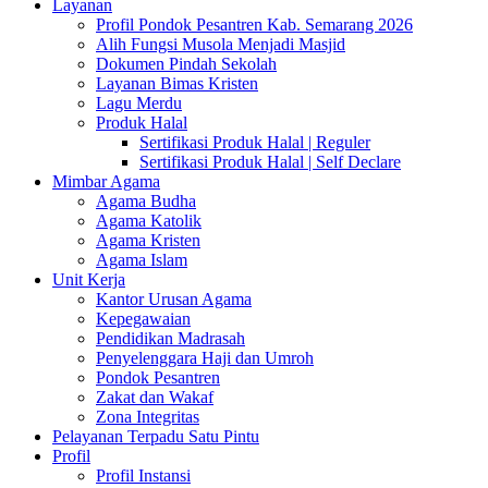
Layanan
Profil Pondok Pesantren Kab. Semarang 2026
Alih Fungsi Musola Menjadi Masjid
Dokumen Pindah Sekolah
Layanan Bimas Kristen
Lagu Merdu
Produk Halal
Sertifikasi Produk Halal | Reguler
Sertifikasi Produk Halal | Self Declare
Mimbar Agama
Agama Budha
Agama Katolik
Agama Kristen
Agama Islam
Unit Kerja
Kantor Urusan Agama
Kepegawaian
Pendidikan Madrasah
Penyelenggara Haji dan Umroh
Pondok Pesantren
Zakat dan Wakaf
Zona Integritas
Pelayanan Terpadu Satu Pintu
Profil
Profil Instansi