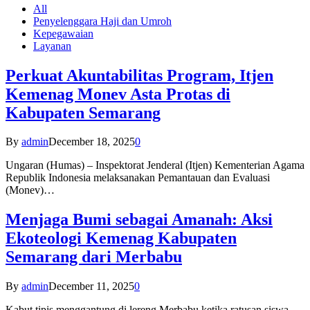
All
Penyelenggara Haji dan Umroh
Kepegawaian
Layanan
Perkuat Akuntabilitas Program, Itjen
Kemenag Monev Asta Protas di
Kabupaten Semarang
By
admin
December 18, 2025
0
Ungaran (Humas) – Inspektorat Jenderal (Itjen) Kementerian Agama
Republik Indonesia melaksanakan Pemantauan dan Evaluasi
(Monev)…
Menjaga Bumi sebagai Amanah: Aksi
Ekoteologi Kemenag Kabupaten
Semarang dari Merbabu
By
admin
December 11, 2025
0
Kabut tipis menggantung di lereng Merbabu ketika ratusan siswa-