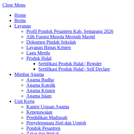
Close Menu
Home
Berita
Layanan
Profil Pondok Pesantren Kab. Semarang 2026
Alih Fungsi Musola Menjadi Masjid
Dokumen Pindah Sekolah
Layanan Bimas Kristen
Lagu Merdu
Produk Halal
Sertifikasi Produk Halal | Reguler
Sertifikasi Produk Halal | Self Declare
Mimbar Agama
Agama Budha
Agama Katolik
Agama Kristen
Agama Islam
Unit Kerja
Kantor Urusan Agama
Kepegawaian
Pendidikan Madrasah
Penyelenggara Haji dan Umroh
Pondok Pesantren
Zakat dan Wakaf