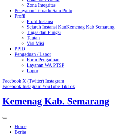
Zona Integritas
Pelayanan Terpadu Satu Pintu
Profil
Profil Instansi
Sejarah Instansi KanKemenag Kab Semarang
Tugas dan Fungsi
Tautan
Visi Misi
PPID
Pengaduan / Lapor
Form Pengaduan
Layanan WA PTSP
Lapor
Facebook
X (Twitter)
Instagram
Facebook
Instagram
YouTube
TikTok
Kemenag Kab. Semarang
Home
Berita