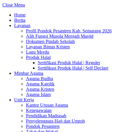
Close Menu
Home
Berita
Layanan
Profil Pondok Pesantren Kab. Semarang 2026
Alih Fungsi Musola Menjadi Masjid
Dokumen Pindah Sekolah
Layanan Bimas Kristen
Lagu Merdu
Produk Halal
Sertifikasi Produk Halal | Reguler
Sertifikasi Produk Halal | Self Declare
Mimbar Agama
Agama Budha
Agama Katolik
Agama Kristen
Agama Islam
Unit Kerja
Kantor Urusan Agama
Kepegawaian
Pendidikan Madrasah
Penyelenggara Haji dan Umroh
Pondok Pesantren
Zakat dan Wakaf