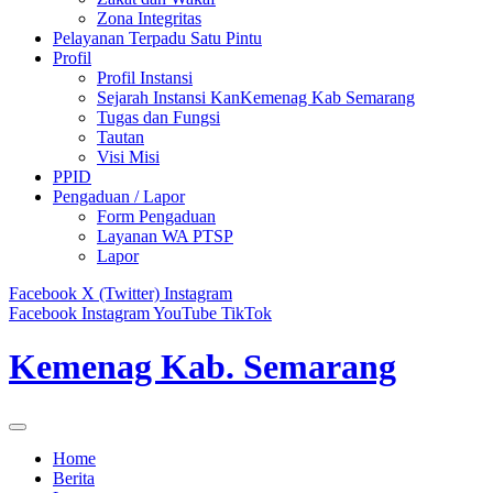
Zona Integritas
Pelayanan Terpadu Satu Pintu
Profil
Profil Instansi
Sejarah Instansi KanKemenag Kab Semarang
Tugas dan Fungsi
Tautan
Visi Misi
PPID
Pengaduan / Lapor
Form Pengaduan
Layanan WA PTSP
Lapor
Facebook
X (Twitter)
Instagram
Facebook
Instagram
YouTube
TikTok
Kemenag Kab. Semarang
Home
Berita