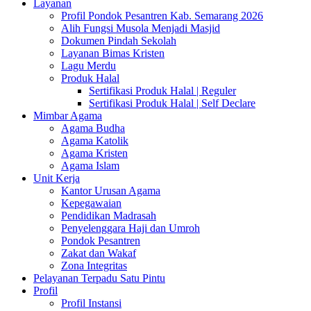
Layanan
Profil Pondok Pesantren Kab. Semarang 2026
Alih Fungsi Musola Menjadi Masjid
Dokumen Pindah Sekolah
Layanan Bimas Kristen
Lagu Merdu
Produk Halal
Sertifikasi Produk Halal | Reguler
Sertifikasi Produk Halal | Self Declare
Mimbar Agama
Agama Budha
Agama Katolik
Agama Kristen
Agama Islam
Unit Kerja
Kantor Urusan Agama
Kepegawaian
Pendidikan Madrasah
Penyelenggara Haji dan Umroh
Pondok Pesantren
Zakat dan Wakaf
Zona Integritas
Pelayanan Terpadu Satu Pintu
Profil
Profil Instansi