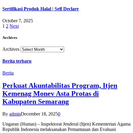
Sertifikasi Produk Halal | Self Declare
October 7, 2025
1
2
Next
Archives
Archives
Berita terbaru
Berita
Perkuat Akuntabilitas Program, Itjen
Kemenag Monev Asta Protas di
Kabupaten Semarang
By
admin
December 18, 2025
0
Ungaran (Humas) – Inspektorat Jenderal (Itjen) Kementerian Agama
Republik Indonesia melaksanakan Pemantauan dan Evaluasi