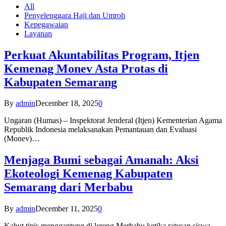
All
Penyelenggara Haji dan Umroh
Kepegawaian
Layanan
Perkuat Akuntabilitas Program, Itjen
Kemenag Monev Asta Protas di
Kabupaten Semarang
By
admin
December 18, 2025
0
Ungaran (Humas) – Inspektorat Jenderal (Itjen) Kementerian Agama
Republik Indonesia melaksanakan Pemantauan dan Evaluasi
(Monev)…
Menjaga Bumi sebagai Amanah: Aksi
Ekoteologi Kemenag Kabupaten
Semarang dari Merbabu
By
admin
December 11, 2025
0
Kabut tipis menggantung di lereng Merbabu ketika ratusan siswa-