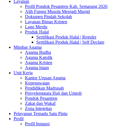
Layanan
Profil Pondok Pesantren Kab. Semarang 2026
Alih Fungsi Musola Menjadi Masjid
Dokumen Pindah Sekolah
Layanan Bimas Kristen
Lagu Merdu
Produk Halal
Sertifikasi Produk Halal | Reguler
Sertifikasi Produk Halal | Self Declare
Mimbar Agama
Agama Budha
Agama Katolik
Agama Kristen
Agama Islam
Unit Kerja
Kantor Urusan Agama
Kepegawaian
Pendidikan Madrasah
Penyelenggara Haji dan Umroh
Pondok Pesantren
Zakat dan Wakaf
Zona Integritas
Pelayanan Terpadu Satu Pintu
Profil
Profil Instansi