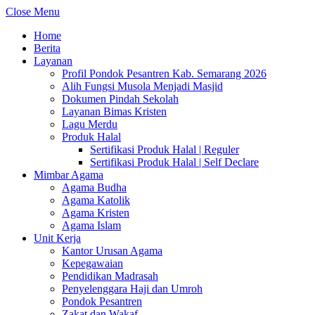
Close Menu
Home
Berita
Layanan
Profil Pondok Pesantren Kab. Semarang 2026
Alih Fungsi Musola Menjadi Masjid
Dokumen Pindah Sekolah
Layanan Bimas Kristen
Lagu Merdu
Produk Halal
Sertifikasi Produk Halal | Reguler
Sertifikasi Produk Halal | Self Declare
Mimbar Agama
Agama Budha
Agama Katolik
Agama Kristen
Agama Islam
Unit Kerja
Kantor Urusan Agama
Kepegawaian
Pendidikan Madrasah
Penyelenggara Haji dan Umroh
Pondok Pesantren
Zakat dan Wakaf