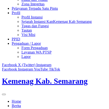
Zona Integritas
Pelayanan Terpadu Satu Pintu
Profil
Profil Instansi
Sejarah Instansi KanKemenag Kab Semarang
Tugas dan Fungsi
Tautan
Visi Misi
PPID
Pengaduan / Lapor
Form Pengaduan
Layanan WA PTSP
Lapor
Facebook
X (Twitter)
Instagram
Facebook
Instagram
YouTube
TikTok
Kemenag Kab. Semarang
Home
Berita