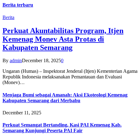
Berita terbaru
Berita
Perkuat Akuntabilitas Program, Itjen
Kemenag Monev Asta Protas di
Kabupaten Semarang
By
admin
December 18, 2025
0
Ungaran (Humas) – Inspektorat Jenderal (Itjen) Kementerian Agama
Republik Indonesia melaksanakan Pemantauan dan Evaluasi
(Monev)…
Menjaga Bumi sebagai Amanah: Aksi Ekoteologi Kemenag
Kabupaten Semarang dari Merbabu
December 11, 2025
Perkuat Semangat Bertanding, Kasi PAI Kemenag Kab.
Semarang Kunjungi Peserta PAI Fair