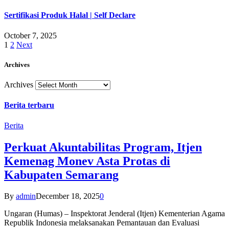
Sertifikasi Produk Halal | Self Declare
October 7, 2025
1
2
Next
Archives
Archives
Berita terbaru
Berita
Perkuat Akuntabilitas Program, Itjen
Kemenag Monev Asta Protas di
Kabupaten Semarang
By
admin
December 18, 2025
0
Ungaran (Humas) – Inspektorat Jenderal (Itjen) Kementerian Agama
Republik Indonesia melaksanakan Pemantauan dan Evaluasi