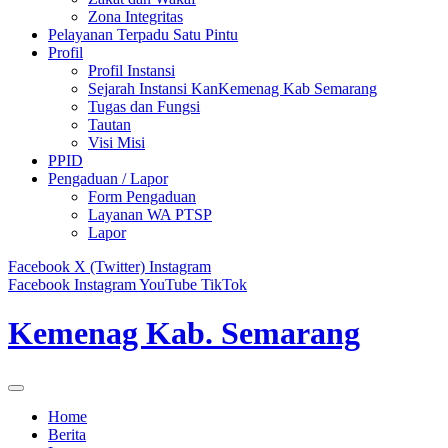
Zona Integritas
Pelayanan Terpadu Satu Pintu
Profil
Profil Instansi
Sejarah Instansi KanKemenag Kab Semarang
Tugas dan Fungsi
Tautan
Visi Misi
PPID
Pengaduan / Lapor
Form Pengaduan
Layanan WA PTSP
Lapor
Facebook
X (Twitter)
Instagram
Facebook
Instagram
YouTube
TikTok
Kemenag Kab. Semarang
Home
Berita