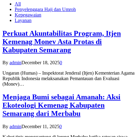
All
Penyelenggara Haji dan Umroh
Kepegawaian
Layanan
Perkuat Akuntabilitas Program, Itjen
Kemenag Monev Asta Protas di
Kabupaten Semarang
By
admin
December 18, 2025
0
Ungaran (Humas) – Inspektorat Jenderal (Itjen) Kementerian Agama
Republik Indonesia melaksanakan Pemantauan dan Evaluasi
(Monev)…
Menjaga Bumi sebagai Amanah: Aksi
Ekoteologi Kemenag Kabupaten
Semarang dari Merbabu
By
admin
December 11, 2025
0
Kabut tipis menggantung di lereng Merbabu ketika ratusan siswa-