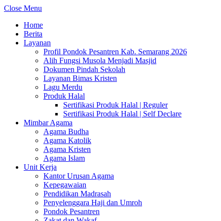
Close Menu
Home
Berita
Layanan
Profil Pondok Pesantren Kab. Semarang 2026
Alih Fungsi Musola Menjadi Masjid
Dokumen Pindah Sekolah
Layanan Bimas Kristen
Lagu Merdu
Produk Halal
Sertifikasi Produk Halal | Reguler
Sertifikasi Produk Halal | Self Declare
Mimbar Agama
Agama Budha
Agama Katolik
Agama Kristen
Agama Islam
Unit Kerja
Kantor Urusan Agama
Kepegawaian
Pendidikan Madrasah
Penyelenggara Haji dan Umroh
Pondok Pesantren
Zakat dan Wakaf