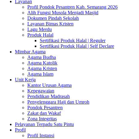
Layanan
Profil Pondok Pesantren Kab. Semarang 2026
Alih Fungsi Musola Menjadi Masjid
Dokumen Pindah Sekolah
Layanan Bimas Kristen
Lagu Merdu
Produk Halal
Sertifikasi Produk Halal | Reguler
Sertifikasi Produk Halal | Self Declare
Mimbar Agama
Agama Budha
Agama Katolik
Agama Kristen
Agama Islam
Unit Kerja
Kantor Urusan Agama
Kepegawaian
Pendidikan Madrasah
Penyelenggara Haji dan Umroh
Pondok Pesantren
Zakat dan Wakaf
Zona Integritas
Pelayanan Terpadu Satu Pintu
Profil
Profil Instansi